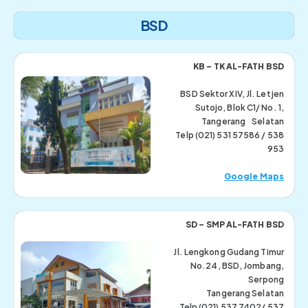
BSD
KB – TK AL-FATH BSD
BSD Sektor XIV, Jl. Letjen
Sutojo, Blok C1/ No. 1,
Tangerang Selatan
Telp (021) 531 57586 / 538
953
Google Maps
SD – SMP AL-FATH BSD
Jl. Lengkong Gudang Timur
No.24, BSD, Jombang,
Serpong
Tangerang Selatan
Telp (021) 537 7402/ 537