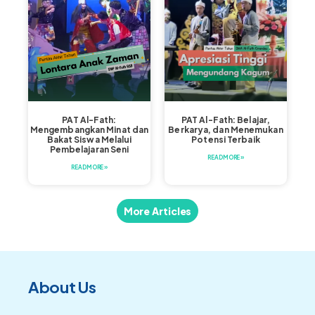
PAT Al-Fath:
PAT Al-Fath: Belajar,
Mengembangkan Minat dan
Berkarya, dan Menemukan
Bakat Siswa Melalui
Potensi Terbaik
Pembelajaran Seni
READ MORE »
READ MORE »
More Articles
About Us