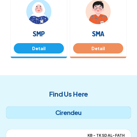
SMP
SMA
Detail
Detail
Find Us Here
Cirendeu
KB - TK SD AL-FATH