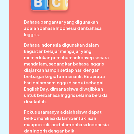
Bahasa pengantar yang digunakan
adalah bahasa Indonesia dan bahasa
Inggris.
Bahasa Indonesia digunakan dalam
kegiatan belajar mengajar yang
memerlukan pemahaman konsep secara
mendalam, sedangkan bahasa Inggris
diajarkan hampir setiap hari dengan
berbagai kegiatan menarik. Beberapa
hari dalam seminggu disebut sebagai
English Day, dimana siswa diwajibkan
untuk berbahasa Inggris selama berada
di sekolah.
Fokus utamanya adalah siswa dapat
berkomunikasi dalam bentuk lisan
maupun tulisan dalam bahasa Indonesia
dan Inggris dengan baik.