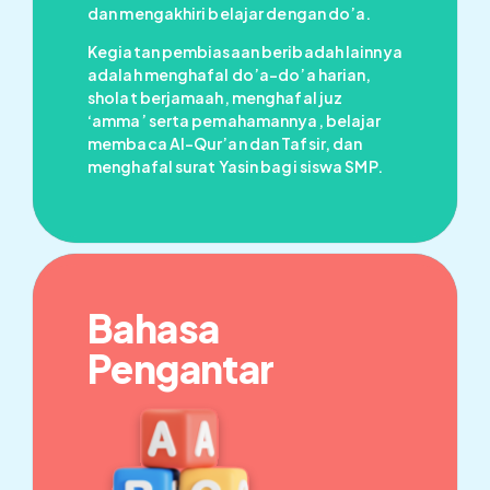
dan mengakhiri belajar dengan do’a.
Kegiatan pembiasaan beribadah lainnya
adalah menghafal do’a-do’a harian,
sholat berjamaah, menghafal juz
‘amma’ serta pemahamannya, belajar
membaca Al-Qur’an dan Tafsir, dan
menghafal surat Yasin bagi siswa SMP.
Bahasa
Pengantar