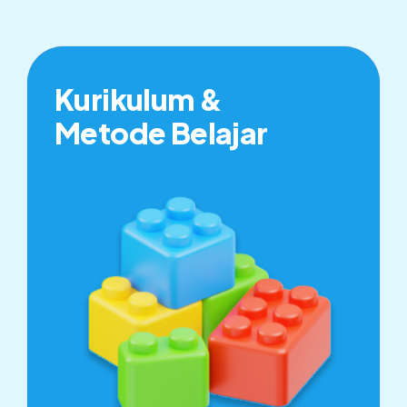
Kurikulum &
Metode Belajar