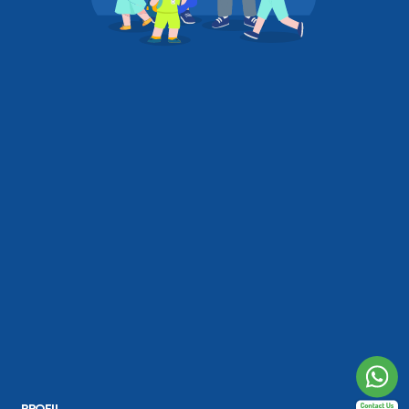
PROFIL