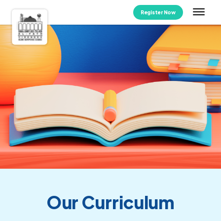
Register Now
Our Curriculum