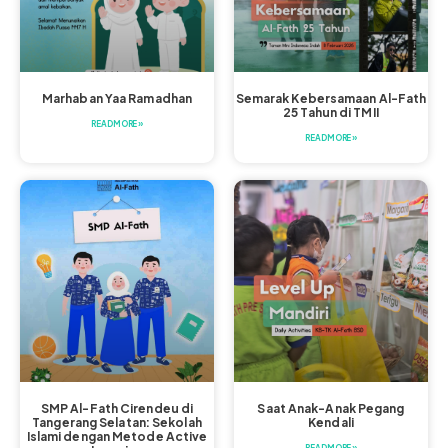
Marhaban Yaa Ramadhan
Semarak Kebersamaan Al-Fath
25 Tahun di TMII
READ MORE »
READ MORE »
SMP Al-Fath Cirendeu di
Saat Anak-Anak Pegang
Tangerang Selatan: Sekolah
Kendali
Islami dengan Metode Active
READ MORE »