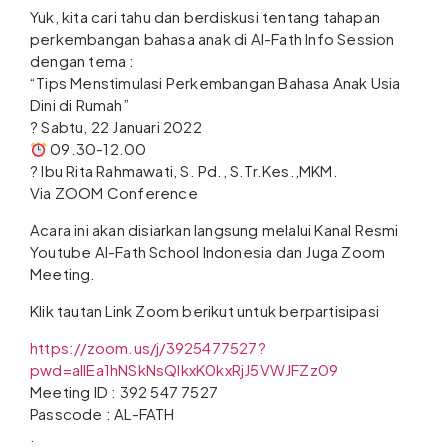
Yuk, kita cari tahu dan berdiskusi tentang tahapan
perkembangan bahasa anak di Al-Fath Info Session
dengan tema :
“Tips Menstimulasi Perkembangan Bahasa Anak Usia
Dini di Rumah”
?️ Sabtu, 22 Januari 2022
09.30-12.00
?️ Ibu Rita Rahmawati, S. Pd., S.Tr.Kes.,MKM.
Via ZOOM Conference
Acara ini akan disiarkan langsung melalui Kanal Resmi
Youtube Al-Fath School Indonesia dan Juga Zoom
Meeting.
Klik tautan Link Zoom berikut untuk berpartisipasi
https://zoom.us/j/3925477527?
pwd=allEa1hNSkNsQlkxK0kxRjJ5VWJFZz09
Meeting ID : 392 547 7527
Passcode : AL-FATH
.