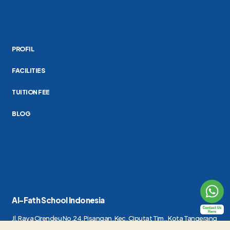
PROFIL
FACILITIES
TUITION FEE
BLOG
Al-Fath School Indonesia
Jl. Raya Cirendeu No.24, Pisangan, Kec. Ciputat Tim., Kota Tangerang
Selatan, Banten 15419