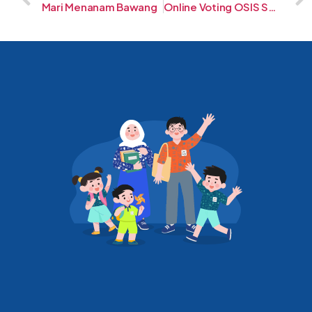
Mari Menanam Bawang
Online Voting OSIS SMP Al-Fath Cirendeu 2020-2021