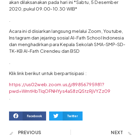
akan dilaksanakan pada hari ini *Sabtu, 5 Desember
2020, pukul 09.00-10.30 WIB*
.
Acara ini d disiarkan langsung melalui Zoom, Youtube,
Instagram dan jejaring sosial Al-Fath School Indonesia
dan menghadirkan para Kepala Sekolah SMA-SMP-SD-
TK-KB Al-Fath Cirendeu dan BSD
.
Klik link berikut untuk berpartisipasi :
https://us02web.zoom.us/j/89856795981?
pwd=WmtHbTlqOFNHYys4aS8zQStzRjVYZz09
.
Facebook
Twitter
PREVIOUS
NEXT