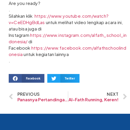
Are you ready?
.
Silahkan klik
https://www.youtube.com/watch?
v=CeEDHgBdLas
untuk melihat video lengkap acara ini,
atau bisa juga di
Instagram
https://www.instagram.com/alfath_school_in
donesia/
di
Facebook
https://www.facebook.com/alfathschoolind
onesia
untuk kegiatan lainnya
.
Facebook
Twitter
PREVIOUS
NEXT
Panasnya Pertandingan Futsal SD Al-Fath Cirendeu vs Al-Fath BSD
Al-Fath Running, Keren!