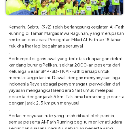
Kemarin, Sabtu, (9/2) telah berlangsung kegiatan Al-Fath
Running di Taman Margasatwa Ragunan, yang merupakan
rentetan dari acara Peringatan Milad Al-Fath ke 18 tahun.
Yuk kita lihat lagi bagaimana serunya!
.
Berkumpul di garis awal yang terletak di lapangan dekat
kandang burung Pelikan, sekitar 2000-an peserta dari
Keluarga Besar SMP-SD-TK Al-Fath bersiap untuk
memulai kegiatan ini. Diawali dengan menyanyikan lagu
Indonesia Raya sebagai penyemangat, perwakilan dari
yayasan mengangkat Bendera Start untuk melepas
peserta dengan jarak 5 km. Tak lama berselang, peserta
dengan jarak 2, 5 km pun menyusul
.
Berlari menyusuri rute yang telah dibuat oleh panitia,
semua peserta Al-Fath Running begitu menikmati udara
segar dan suasana pagi itu, sebagian peserta yang