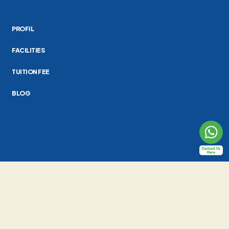
PROFIL
FACILITIES
TUITION FEE
BLOG
Al-Fath School Indonesia
Jl. Raya Cirendeu No.24, Pisangan, Kec. Ciputat Tim., Kota Tangerang