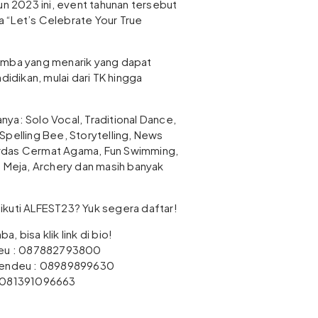
un 2023 ini, event tahunan tersebut
 “Let’s Celebrate Your True
omba yang menarik yang dapat
didikan, mulai dari TK hingga
ya: Solo Vocal, Traditional Dance,
Spelling Bee, Storytelling, News
rdas Cermat Agama, Fun Swimming,
s Meja, Archery dan masih banyak
ikuti ALFEST23? Yuk segera daftar!
a, bisa klik link di bio!
ndeu : 087882793800
irendeu : 08989899630
: 081391096663