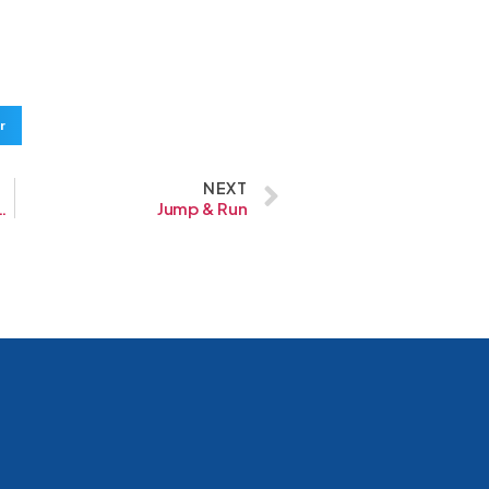
r
NEXT
anfaat Ion Bagi Tubuh
Jump & Run