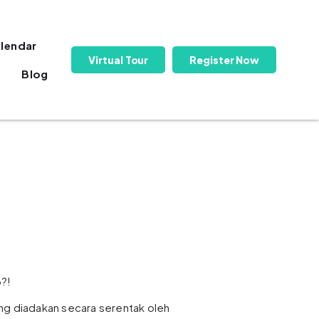
lendar
Virtual Tour
Register Now
Blog
?!
ng diadakan secara serentak oleh