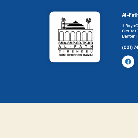
Al-Fat
Jl. Raya 
Ciputat 
Banten 1
(021) 7