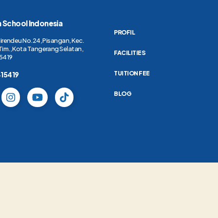
h School Indonesia
PROFIL
Cirendeu No.24, Pisangan, Kec.
Tim., Kota Tangerang Selatan,
FACILITIES
5419
TUITION FEE
415419
BLOG