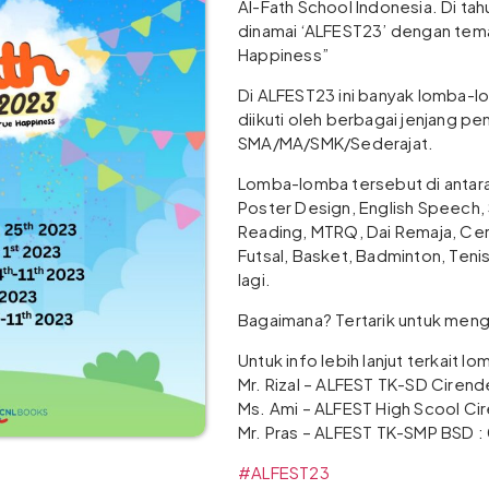
Al-Fath School Indonesia. Di tah
dinamai ‘ALFEST23’ dengan tema
Happiness”
Di ALFEST23 ini banyak lomba-l
diikuti oleh berbagai jenjang pen
SMA/MA/SMK/Sederajat.
Lomba-lomba tersebut di antaran
Poster Design, English Speech, 
Reading, MTRQ, Dai Remaja, Ce
Futsal, Basket, Badminton, Teni
lagi.
Bagaimana? Tertarik untuk meng
Untuk info lebih lanjut terkait lomb
Mr. Rizal – ALFEST TK-SD Cire
Ms. Ami – ALFEST High Scool C
Mr. Pras – ALFEST TK-SMP BSD 
#ALFEST23