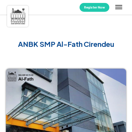
Register Now
ANBK SMP Al-Fath Cirendeu