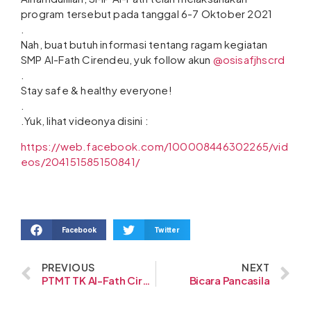
program tersebut pada tanggal 6-7 Oktober 2021
.
Nah, buat butuh informasi tentang ragam kegiatan
SMP Al-Fath Cirendeu, yuk follow akun
@osisafjhscrd
.
Stay safe & healthy everyone!
.
.Yuk, lihat videonya disini :
https://web.facebook.com/100008446302265/vid
eos/204151585150841/
Facebook
Twitter
PREVIOUS
NEXT
PTMT TK Al-Fath Cirendeu
Bicara Pancasila