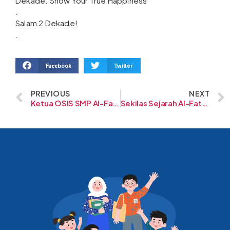
Dekade. Show Your True Happiness”
.
Salam 2 Dekade!
.
Facebook
Twitter
PREVIOUS
NEXT
Ketua OSIS SMP Al-Fath BSD Terpilih
Sekilas Sejarah Al-Fath School Indonesia