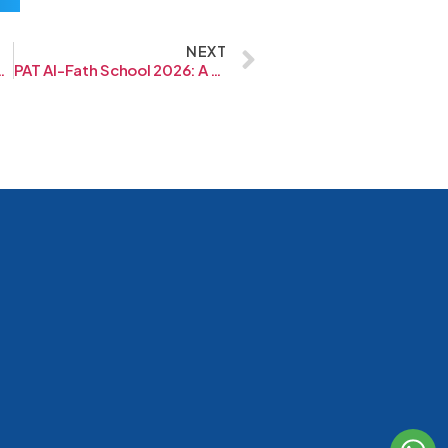
NEXT
an yang Bermakna
PAT Al-Fath School 2026: A Celebration Beyond The Stage