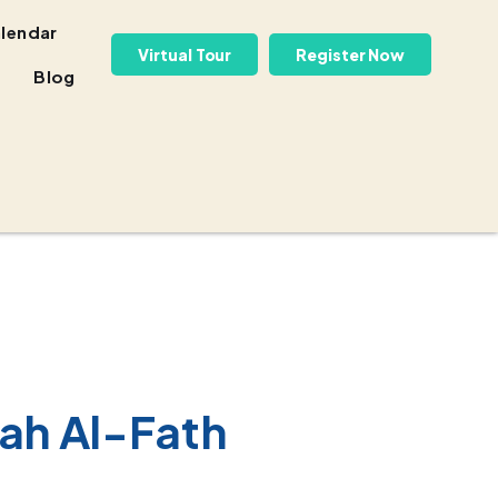
lendar
Virtual Tour
Register Now
Blog
lah Al-Fath