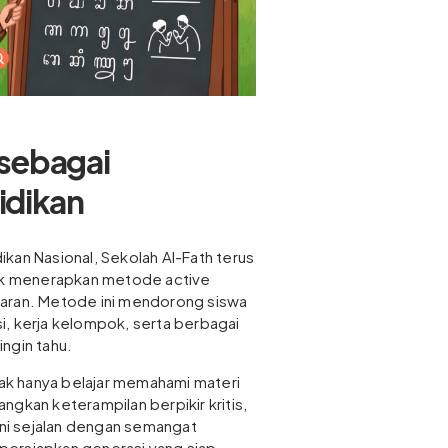
 sebagai
idikan
kan Nasional, Sekolah Al-Fath terus
k menerapkan metode active
jaran. Metode ini mendorong siswa
usi, kerja kelompok, serta berbagai
ngin tahu.
idak hanya belajar memahami materi
ngkan keterampilan berpikir kritis,
 ini sejalan dengan semangat
persiapkan generasi yang siap