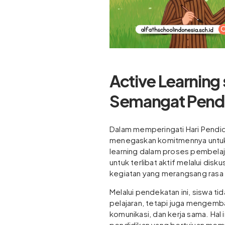
Active Learning
Semangat Pend
Dalam memperingati Hari Pendidi
menegaskan komitmennya untu
learning dalam proses pembela
untuk terlibat aktif melalui disk
kegiatan yang merangsang rasa i
Melalui pendekatan ini, siswa t
pelajaran, tetapi juga mengemba
komunikasi, dan kerja sama. Hal
pendidikan yang bertujuan mem