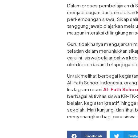
Dalam proses pembelajaran di S
menjadi bagian dari pendidikan 
perkembangan siswa. Sikap salin
tanggung jawab diajarkan melalui
maupun interaksi di lingkungan 
Guru tidak hanya mengajarkan mat
teladan dalam menunjukkan sika
cara ini, siswa belajar bahwa ke
oleh kecerdasan, tetapi juga oleh
Untuk melihat berbagai kegiatan 
Al-Fath School Indonesia, orang
Instagram resmi
Al-Fath Schoo
berbagai aktivitas siswa KB-TK
belajar, kegiatan kreatif, hing
sekolah. Mari kunjungi dan lihat
menyenangkan bagi para siswa.
Facebook
Twitte