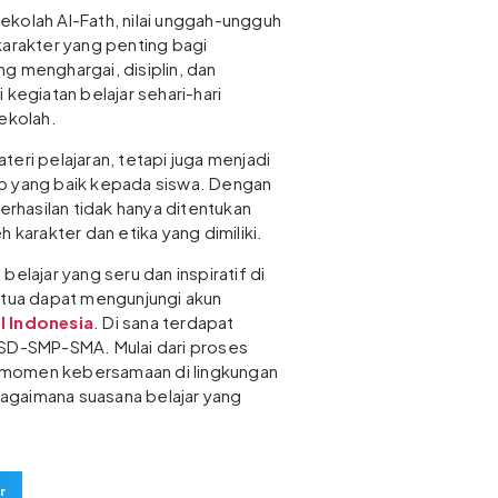
ekolah Al-Fath, nilai unggah-ungguh
karakter yang penting bagi
g menghargai, disiplin, dan
 kegiatan belajar sehari-hari
sekolah.
eri pelajaran, tetapi juga menjadi
p yang baik kepada siswa. Dengan
berhasilan tidak hanya ditentukan
 karakter dan etika yang dimiliki.
belajar yang seru dan inspiratif di
 tua dapat mengunjungi akun
l Indonesia
. Di sana terdapat
-SD-SMP-SMA. Mulai dari proses
ga momen kebersamaan di lingkungan
 bagaimana suasana belajar yang
r