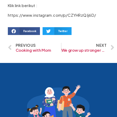
Klik link berikut :
https://www.instagram.com/p/CZYHRzQJj6D/
Facebook
Twitter
PREVIOUS
NEXT
Cooking with Mom
We grow up stronger when we grow up together