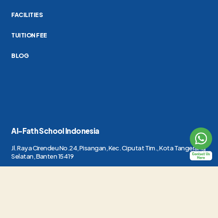
FACILITIES
TUITION FEE
BLOG
Al-Fath School Indonesia
Jl. Raya Cirendeu No.24, Pisangan, Kec. Ciputat Tim., Kota Tangerang
Selatan, Banten 15419
(021) 7415419