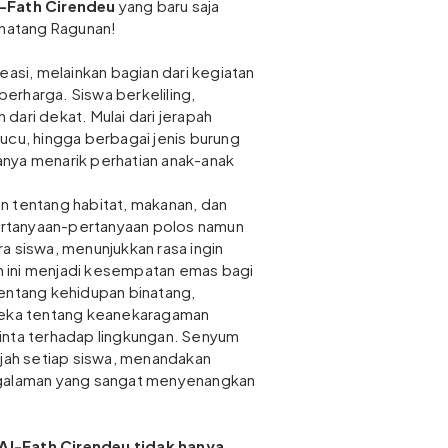
l-Fath Cirendeu
yang baru saja
inatang Ragunan!
easi, melainkan bagian dari kegiatan
 berharga. Siswa berkeliling,
dari dekat. Mulai dari jerapah
ucu, hingga berbagai jenis burung
nya menarik perhatian anak-anak
n tentang habitat, makanan, dan
Pertanyaan-pertanyaan polos namun
a siswa, menunjukkan rasa ingin
 ini menjadi kesempatan emas bagi
tentang kehidupan binatang,
ka tentang keanekaragaman
inta terhadap lingkungan. Senyum
ajah setiap siswa, menandakan
ngalaman yang sangat menyenangkan
Al-Fath Cirendeu tidak hanya