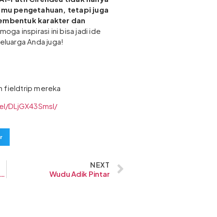
lmu pengetahuan, tetapi juga
embentuk karakter dan
moga inspirasi ini bisa jadi ide
keluarga Anda juga!
an fieldtrip mereka
el/DLjGX43SmsI/
r
NEXT
asa Depan Gemilang Penjaga Kalam!”
Wudu Adik Pintar