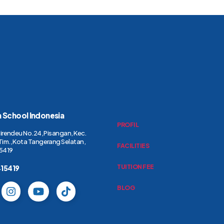
h School Indonesia
PROFIL
Cirendeu No.24, Pisangan, Kec.
Tim., Kota Tangerang Selatan,
FACILITIES
5419
TUITION FEE
415419
BLOG