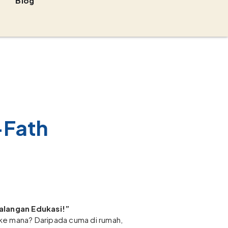
Blog
-Fath
ualangan Edukasi!”
n ke mana? Daripada cuma di rumah,