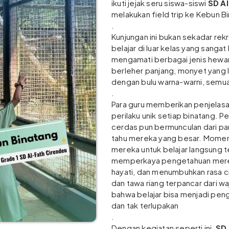
ikuti jejak seru siswa-siswi
SD A
melakukan field trip ke Kebun B
.
Kunjungan ini bukan sekadar rekr
belajar di luar kelas yang sangat
mengamati berbagai jenis hewan 
berleher panjang, monyet yang l
dengan bulu warna-warni, semua
.
Para guru memberikan penjelasa
perilaku unik setiap binatang. 
cerdas pun bermunculan dari par
tahu mereka yang besar. Momen
mereka untuk belajar langsung 
memperkaya pengetahuan mere
hayati, dan menumbuhkan rasa c
dan tawa riang terpancar dari w
bahwa belajar bisa menjadi pe
dan tak terlupakan
.
Dengan kegiatan seperti ini,
SD 