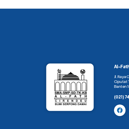
Al-Fat
Jl. Raya 
Ciputat 
Banten 1
(021) 7