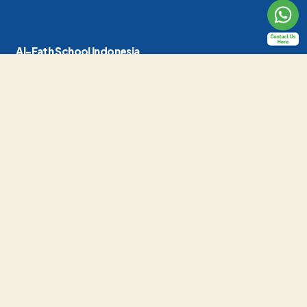
Al-Fath School Indonesia
Jl. Raya Cirendeu No.24, Pisangan, Kec. Ciputat Tim., Kota Tangerang
Selatan, Banten 15419
(021) 7415419