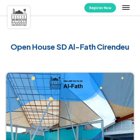
Register Now
Open House SD Al-Fath Cirendeu