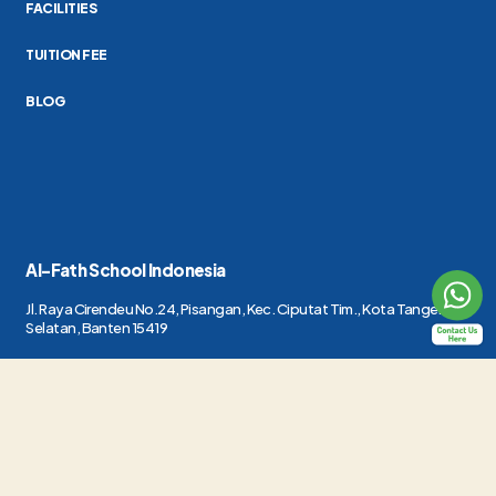
FACILITIES
TUITION FEE
BLOG
Al-Fath School Indonesia
Jl. Raya Cirendeu No.24, Pisangan, Kec. Ciputat Tim., Kota Tangerang
Selatan, Banten 15419
(021) 7415419