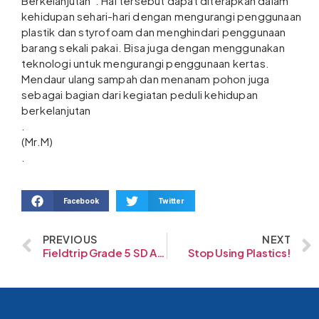
Berkelanjutan”. Hal tersebut dapat diterapkan dalam
kehidupan sehari-hari dengan mengurangi penggunaan
plastik dan styrofoam dan menghindari penggunaan
barang sekali pakai. Bisa juga dengan menggunakan
teknologi untuk mengurangi penggunaan kertas.
Mendaur ulang sampah dan menanam pohon juga
sebagai bagian dari kegiatan peduli kehidupan
berkelanjutan
.
(Mr.M)
.
Facebook
Twitter
PREVIOUS
NEXT
Fieldtrip Grade 5 SD Al-Fath
Stop Using Plastics!