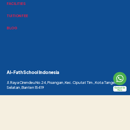
FACILITIES
TUITION FEE
BLOG
Al-Fath School Indonesia
Jl. Raya Cirendeu No.24, Pisangan, Kec. Ciputat Tim., Kota Tangerang
Selatan, Banten 15419
(021) 7415419