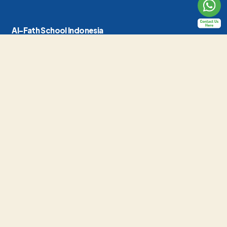
Al-Fath School Indonesia
Jl. Raya Cirendeu No.24, Pisangan, Kec. Ciputat Tim., Kota Tangerang
Selatan, Banten 15419
(021) 7415419