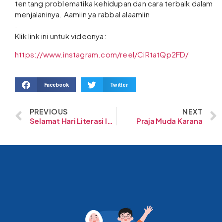
tentang problematika kehidupan dan cara terbaik dalam
menjalaninya. Aamiin ya rabbal alaamiin
.
Klik link ini untuk videonya:
https://www.instagram.com/reel/CiRtatQp2FD/
Facebook
Twitter
PREVIOUS
NEXT
Selamat Hari Literasi Internasional
Praja Muda Karana