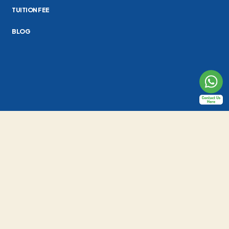
TUITION FEE
BLOG
Al-Fath School Indonesia
Jl. Raya Cirendeu No.24, Pisangan, Kec. Ciputat Tim., Kota Tangerang
Selatan, Banten 15419
(021) 7415419