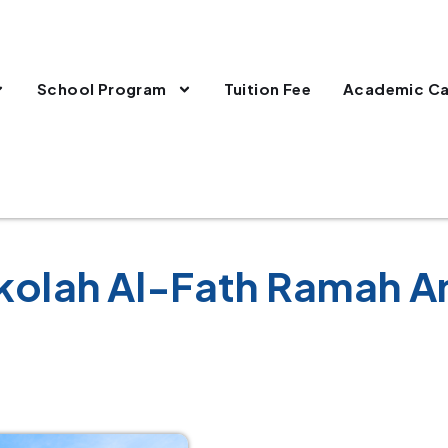
School Program
Tuition Fee
Academic Ca
kolah Al-Fath Ramah A