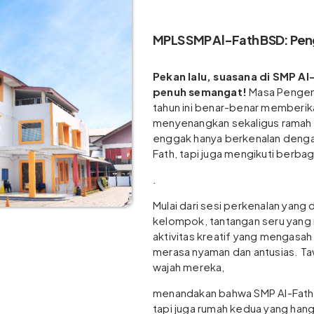
MPLS SMP Al-Fath BSD: Pen
Pekan lalu, suasana di SMP A
penuh semangat!
Masa Pengena
tahun ini benar-benar memberi
menyenangkan sekaligus ramah a
enggak hanya berkenalan dengan
Fath, tapi juga mengikuti berbag
.
Mulai dari sesi perkenalan yang
kelompok, tantangan seru yang
aktivitas kreatif yang mengasah
merasa nyaman dan antusias. Taw
wajah mereka,
menandakan bahwa SMP Al-Fath 
tapi juga rumah kedua yang han