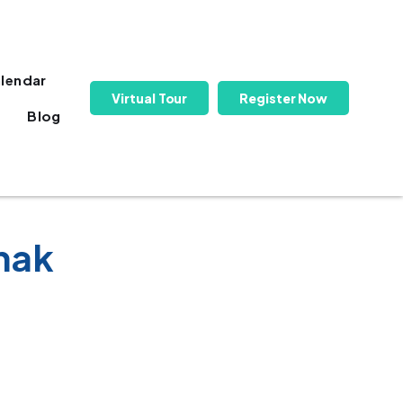
lendar
Virtual Tour
Register Now
Blog
nak