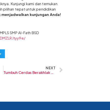
nya. Kunjungi kami dan temukan
 pilihan tepat untuk pendidikan
k menjadwalkan kunjungan Anda!
na MPLS SMP Al-Fath BSD
/DMZLRJtyy9e/
r
NEXT
Tumbuh Cerdas Berakhlak di Sekolah Al-Fath