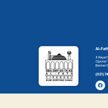
Al-Fat
Jl. Raya 
Ciputat 
Banten 1
(021) 7