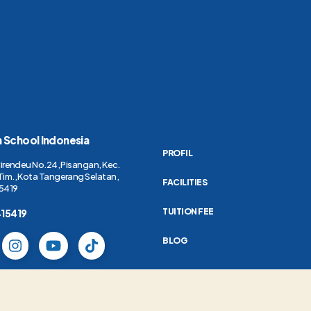
h School Indonesia
PROFIL
Cirendeu No.24, Pisangan, Kec.
Tim., Kota Tangerang Selatan,
FACILITIES
5419
TUITION FEE
415419
BLOG