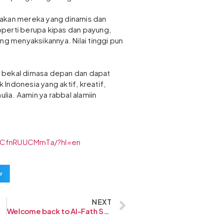
rakan mereka yang dinamis dan
perti berupa kipas dan payung,
 menyaksikannya. Nilai tinggi pun
 bekal dimasa depan dan dapat
Indonesia yang aktif, kreatif,
ulia. Aamin ya rabbal alamiin
p/CfnRUUCMmTa/?hl=en
r
NEXT
Welcome back to Al-Fath School Indonesia!