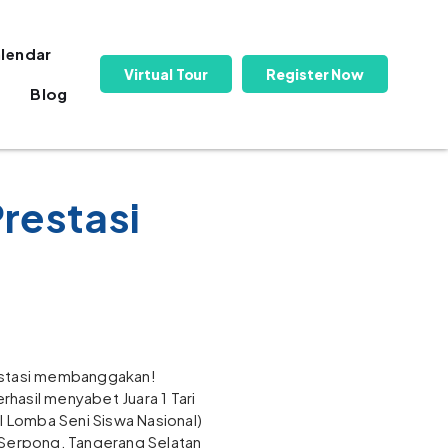
lendar
Virtual Tour
Register Now
Blog
restasi
estasi membanggakan!
erhasil menyabet Juara 1 Tari
al Lomba Seni Siswa Nasional)
 Serpong, Tangerang Selatan