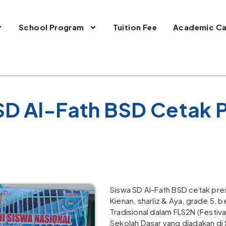
School Program
Tuition Fee
Academic Ca
SD Al-Fath BSD Cetak P
Siswa SD Al-Fath BSD cetak pr
Kienan, sharliz & Aya, grade 5, b
Tradisional dalam FLS2N (Festiv
Sekolah Dasar yang diadakan di