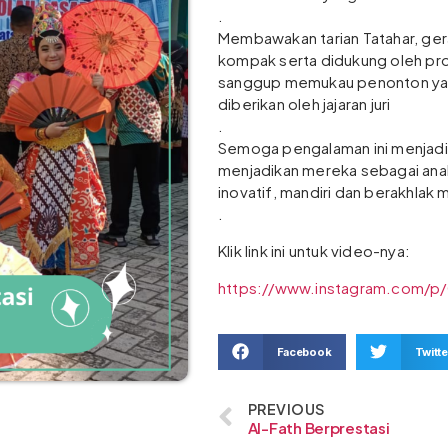
.
Membawakan tarian Tatahar, ge
kompak serta didukung oleh pro
sanggup memukau penonton yang
diberikan oleh jajaran juri
.
Semoga pengalaman ini menjadi
menjadikan mereka sebagai anak 
inovatif, mandiri dan berakhlak m
.
Klik link ini untuk video-nya:
https://www.instagram.com/
Facebook
Twitte
PREVIOUS
Al-Fath Berprestasi