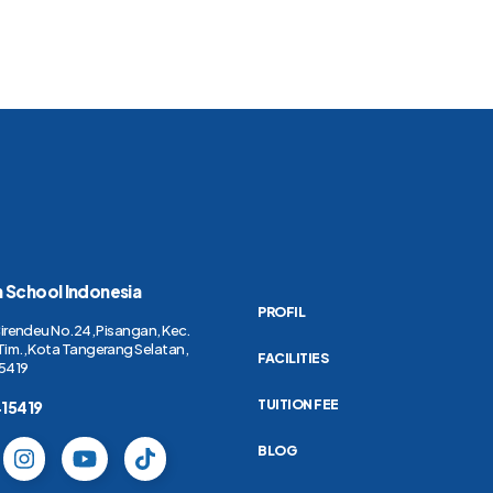
h School Indonesia
PROFIL
Cirendeu No.24, Pisangan, Kec.
Tim., Kota Tangerang Selatan,
FACILITIES
5419
TUITION FEE
415419
BLOG