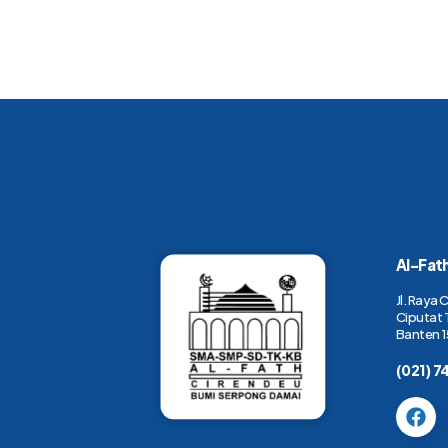
Al-Fat
Jl. Raya 
Ciputat 
Banten 1
(021) 7