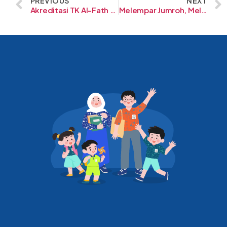
PREVIOUS
NEXT
Akreditasi TK Al-Fath Cirendeu
Melempar Jumroh, Melawan Setan