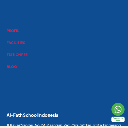
PROFIL
FACILITIES
TUITION FEE
BLOG
Al-Fath School Indonesia
Jl. Raya Cirendeu No.24, Pisangan, Kec. Ciputat Tim., Kota Tangerang