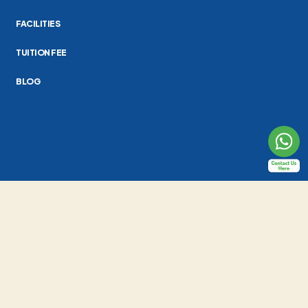
FACILITIES
TUITION FEE
BLOG
Al-Fath School Indonesia
Jl. Raya Cirendeu No.24, Pisangan, Kec. Ciputat Tim., Kota Tangerang
Selatan, Banten 15419
(021) 7415419