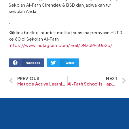
Sekolah Al-Fath Cirendeu & BSD dan jadwalkan tur
sekolah Anda.
.
Klik link berikut ini untuk melihat suasana perayaan HUT RI
ke 80 di Sekolah Al-Fath
https://www.instagram.com/reel/DNzdPPnUo2o/
Facebook
Twitter
PREVIOUS
NEXT
Metode Active Learning Al-Fath: Anak Lebih Aktif dan Kreatif
Al-Fath School is Happy School: Tumbuh dengan Prestasi