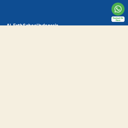
Al-Fath School Indonesia
Jl. Raya Cirendeu No.24, Pisangan, Kec. Ciputat Tim., Kota Tangerang
Selatan, Banten 15419
(021) 7415419