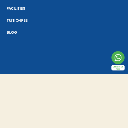
FACILITIES
TUITION FEE
BLOG
Al-Fath School Indonesia
Jl. Raya Cirendeu No.24, Pisangan, Kec. Ciputat Tim., Kota Tangerang
Selatan, Banten 15419
(021) 7415419