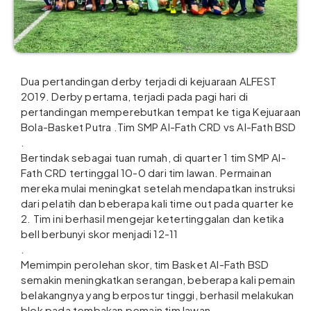
Dua pertandingan derby terjadi di kejuaraan ALFEST
2019. Derby pertama, terjadi pada pagi hari di
pertandingan memperebutkan tempat ke tiga Kejuaraan
Bola-Basket Putra .Tim SMP Al-Fath CRD vs Al-Fath BSD
.
Bertindak sebagai tuan rumah, di quarter 1 tim SMP Al-
Fath CRD tertinggal 10-0 dari tim lawan. Permainan
mereka mulai meningkat setelah mendapatkan instruksi
dari pelatih dan beberapa kali time out pada quarter ke
2. Tim ini berhasil mengejar ketertinggalan dan ketika
bell berbunyi skor menjadi 12-11
.
Memimpin perolehan skor, tim Basket Al-Fath BSD
semakin meningkatkan serangan, beberapa kali pemain
belakangnya yang berpostur tinggi, berhasil melakukan
blok pada tembakan pemain tim lawan