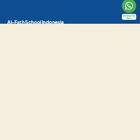
Al-Fath School Indonesia
Jl. Raya Cirendeu No.24, Pisangan, Kec. Ciputat Tim., Kota Tangerang
Selatan, Banten 15419
(021) 7415419