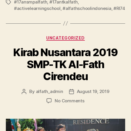
#17ansmpalfath
,
#17antkalfath
,
#activelearningschool
,
#alfathschoolindonesia
,
#RI74
UNCATEGORIZED
Kirab Nusantara 2019
SMP-TK Al-Fath
Cirendeu
By
alfath_admin
August 19, 2019
No Comments