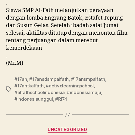
.
Siswa SMP Al-Fath melanjutkan perayaan
dengan lomba Engrang Batok, Estafet Tepung
dan Susun Gelas. Setelah ibadah salat Jumat
selesai, aktifitas ditutup dengan menonton film
tentang perjuangan dalam merebut
kemerdekaan
.
(Mr.M)
#17an
,
#17ansdsmpalfath
,
#17ansmpalfath
,
#17antkalfath
,
#activelearningschool
,
#alfathschoolindonesia
,
#indonesiamaju
,
#indonesiaunggul
,
#RI74
UNCATEGORIZED