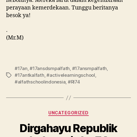
hebohnya. Mereka larut dalam kegembiraan
perayaan kemerdekaan. Tunggu beritanya
besok ya!
.
(Mr.M)
#17an
,
#17ansdsmpalfath
,
#17ansmpalfath
,
#17antkalfath
,
#activelearningschool
,
#alfathschoolindonesia
,
#RI74
UNCATEGORIZED
Dirgahayu Republik