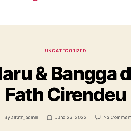
UNCATEGORIZED
aru & Bangga d
Fath Cirendeu
By
alfath_admin
June 23, 2022
No Commen