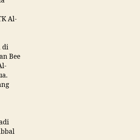
ma
K Al-
 di
dan Bee
Al-
ua.
ang
adi
abbal