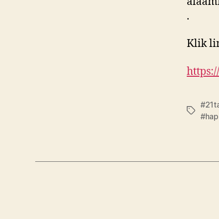
alaam
.
Klik l
https:
#21t
#hap