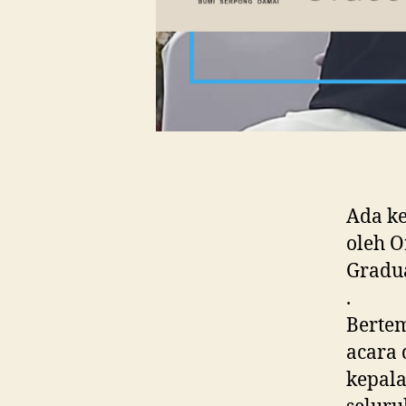
Ada ke
oleh O
Gradua
.
Bertem
acara 
kepala