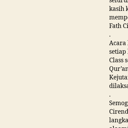
seluru
kasih 
mempe
Fath C
.
Acara 
setiap
Class 
Qur’an
Kejut
dilaks
.
Semoga
Ciren
langka