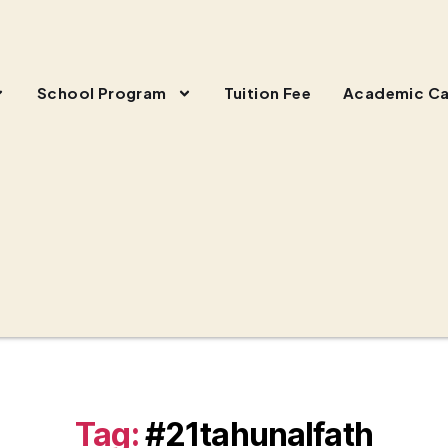
School Program
Tuition Fee
Academic Ca
Tag:
#21tahunalfath