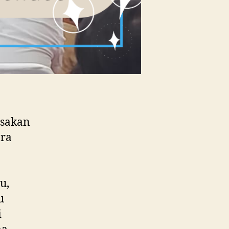
asakan
ara
u,
u
i