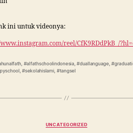
iin
ink ini untuk videonya:
//www.instagram.com/reel/CfK9RDdPkB_/?hl
ahunalfath
,
#alfathschoolindonesia
,
#duallanguage
,
#graduat
pyschool
,
#sekolahislami
,
#tangsel
UNCATEGORIZED