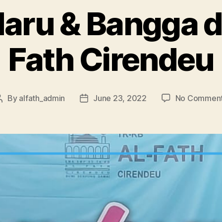
aru & Bangga d
Fath Cirendeu
By
alfath_admin
June 23, 2022
No Commen