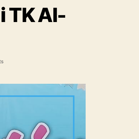
i TK Al-
ts