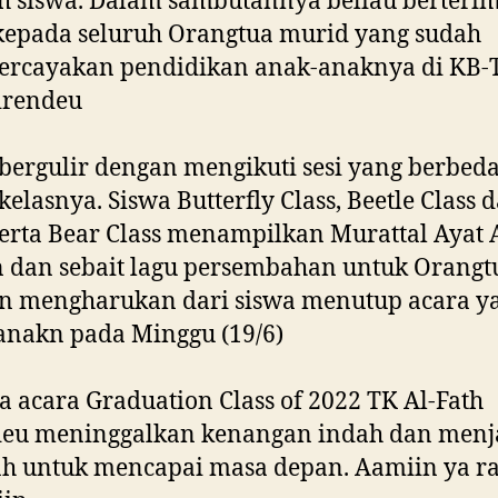
h siswa. Dalam sambutannya beliau berteri
kepada seluruh Orangtua murid yang sudah
rcayakan pendidikan anak-anaknya di KB-T
irendeu
bergulir dengan mengikuti sesi yang berbeda
 kelasnya. Siswa Butterfly Class, Beetle Class 
serta Bear Class menampilkan Murattal Ayat 
 dan sebait lagu persembahan untuk Orangt
an mengharukan dari siswa menutup acara y
anakn pada Minggu (19/6)
 acara Graduation Class of 2022 TK Al-Fath
deu meninggalkan kenangan indah dan menj
h untuk mencapai masa depan. Aamiin ya r