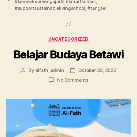
#kemenkeumengajar8
,
#smartschool
,
#supportsustainablelivingschool
,
#tangsel
UNCATEGORIZED
Belajar Budaya Betawi
By
alfath_admin
October 20, 2023
No Comments