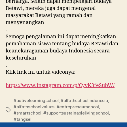
berharga. Selain dapat mempelajari budaya
Betawi, mereka juga dapat mengenal
masyarakat Betawi yang ramah dan
menyenangkan
.
Semoga pengalaman ini dapat meningkatkan
pemahaman siswa tentang budaya Betawi dan
keanekaragaman budaya Indonesia secara
keseluruhan
.
Klik link ini untuk videonya:
https://www.instagram.com/p/CyvK3feSubW/
#activelearningschool
,
#alfathschoolindonesia
,
#alfathschoolvalues
,
#entrepreneurschool
,
#smartschool
,
#supportsustainablelivingschool
,
#tangsel