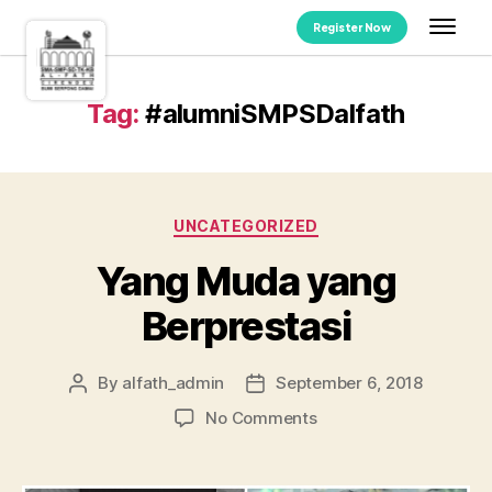
Register Now
Tag:
#alumniSMPSDalfath
UNCATEGORIZED
Yang Muda yang
Berprestasi
By
alfath_admin
September 6, 2018
No Comments