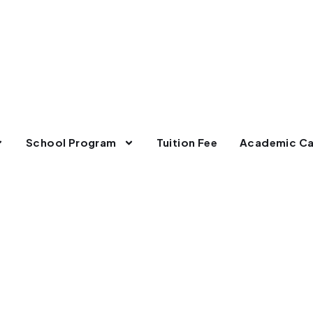
School Program
Tuition Fee
Academic Ca
Tag:
#artcorner