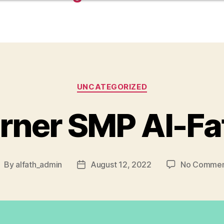
UNCATEGORIZED
orner SMP Al-Fa
By
alfath_admin
August 12, 2022
No Commen