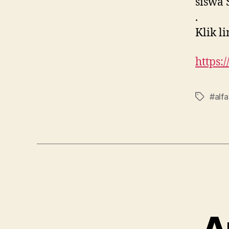
siswa 
.
Klik l
https:
#alf
A