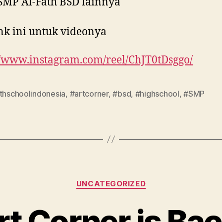
SMP Al-Fath BSD lainnya
ink ini untuk videonya
//www.instagram.com/reel/ChJT0tDsggo/
athschoolindonesia
,
#artcorner
,
#bsd
,
#highschool
,
#SMP
UNCATEGORIZED
rt Corner is Bac