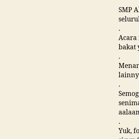
SMP Al
seluru
.
Acara 
bakat 
.
Menamp
lainn
.
Semoga
senima
aalaa
.
Yuk, f