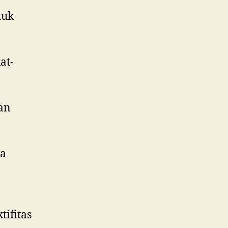
tuk
at-
dan
ya
ifitas