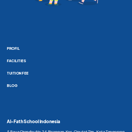
PROFIL
FACILITIES
TUITION FEE
BLOG
Al-Fath School Indonesia
Jl. Raya Cirendeu No.24, Pisangan, Kec. Ciputat Tim., Kota Tangerang