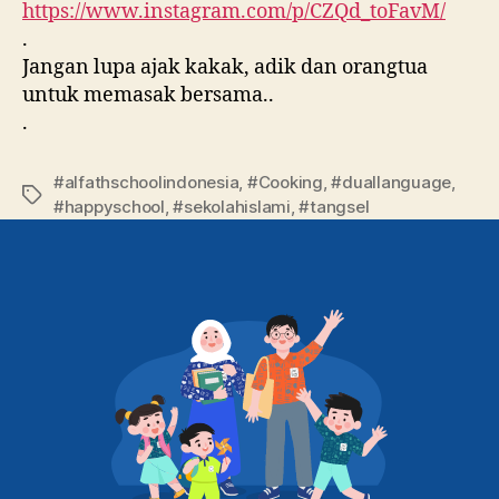
https://www.instagram.com/p/CZQd_toFavM/
.
Jangan lupa ajak kakak, adik dan orangtua
untuk memasak bersama..
.
#alfathschoolindonesia
,
#Cooking
,
#duallanguage
,
#happyschool
,
#sekolahislami
,
#tangsel