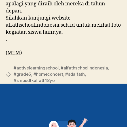
apalagi yang diraih oleh mereka di tahun
depan.
Silahkan kunjungi website
alfathschoolindonesia.sch.id untuk melihat foto
kegiatan siswa lainnya.
.
(Mr.M)
#activelearningschool
,
#alfathschoolindonesia
,
#grade5
,
#homeconcert
,
#sdalfath
,
#smpsdtkalfath18yo