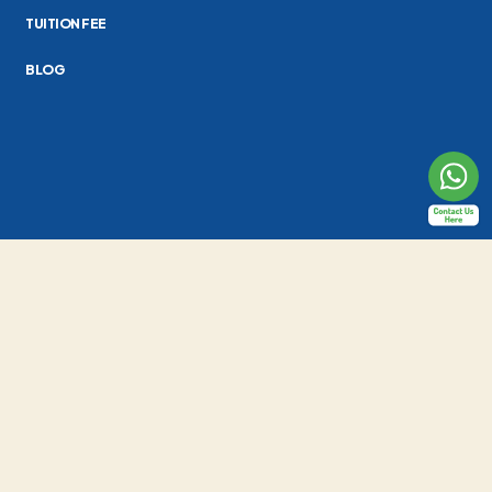
TUITION FEE
BLOG
Al-Fath School Indonesia
Jl. Raya Cirendeu No.24, Pisangan, Kec. Ciputat Tim., Kota Tangerang
Selatan, Banten 15419
(021) 7415419