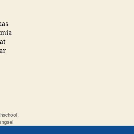
uas
unia
at
ar
ghschool
,
angsel