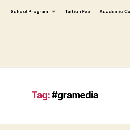
School Program
Tuition Fee
Academic Ca
Tag:
#gramedia