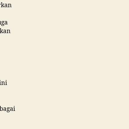
rkan
uga
akan
ini
bagai