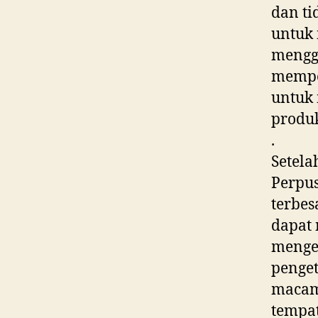
dan ti
untuk
menggu
mempe
untuk
produk
.
Setela
Perpus
terbes
dapat
menge
penge
macam 
tempat