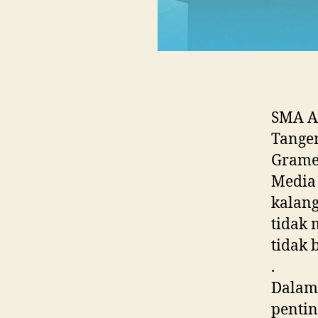
SMA Al
Tange
Gramed
Media 
kalang
tidak 
tidak 
.
Dalam 
pentin