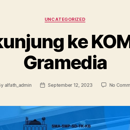
UNCATEGORIZED
kunjung ke KO
Gramedia
By
alfath_admin
September 12, 2023
No Comm