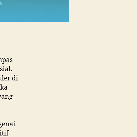
mpas
ial.
ler di
eka
yang
genai
tif