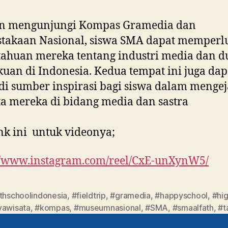
n mengunjungi Kompas Gramedia dan
stakaan Nasional, siswa SMA dapat memperl
ahuan mereka tentang industri media dan d
uan di Indonesia. Kedua tempat ini juga dap
i sumber inspirasi bagi siswa dalam mengej
ita mereka di bidang media dan sastra
ink ini untuk videonya;
://www.instagram.com/reel/CxE-unXynW5/
athschoolindonesia
,
#fieldtrip
,
#gramedia
,
#happyschool
,
#hi
yawisata
,
#kompas
,
#museumnasional
,
#SMA
,
#smaalfath
,
#t