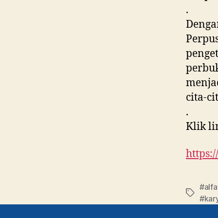
.
Denga
Perpu
penget
perbuk
menjad
cita-c
.
Klik l
https
#alf
#kar