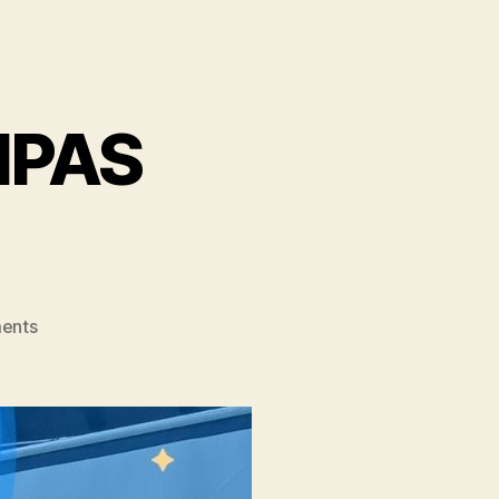
MPAS
ents