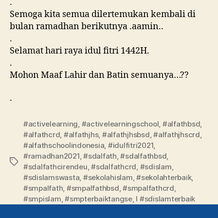
.
Semoga kita semua dilertemukan kembali di
bulan ramadhan berikutnya .aamin..
.
Selamat hari raya idul fitri 1442H.
.
Mohon Maaf Lahir dan Batin semuanya…??
.
#activelearning
,
#activelearningschool
,
#alfathbsd
,
#alfathcrd
,
#alfathjhs
,
#alfathjhsbsd
,
#alfathjhscrd
,
#alfathschoolindonesia
,
#idulfitri2021
,
#ramadhan2021
,
#sdalfath
,
#sdalfathbsd
,
#sdalfathcirendeu
,
#sdalfathcrd
,
#sdislam
,
#sdislamswasta
,
#sekolahislam
,
#sekolahterbaik
,
#smpalfath
,
#smpalfathbsd
,
#smpalfathcrd
,
#smpislam
,
#smpterbaiktangse
,
l #sdislamterbaik