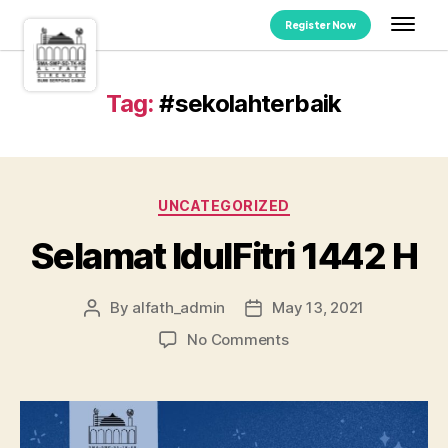
Register Now
Tag:
#sekolahterbaik
UNCATEGORIZED
Selamat IdulFitri 1442 H
By
alfath_admin
May 13, 2021
No Comments