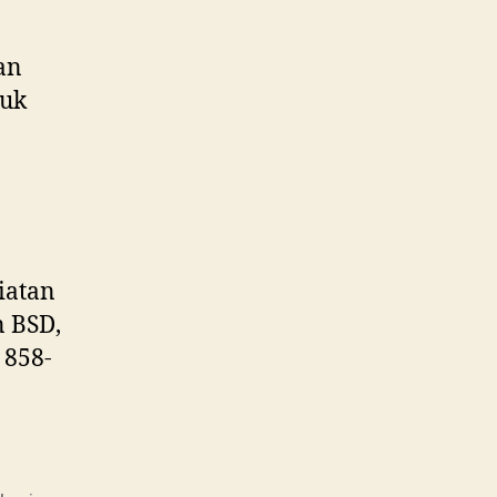
an
tuk
iatan
n BSD,
 858-