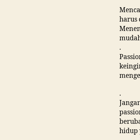
Mencar
harus 
Menem
mudah
.
Passio
keing
menge
.
Janga
passio
beruba
hidup 