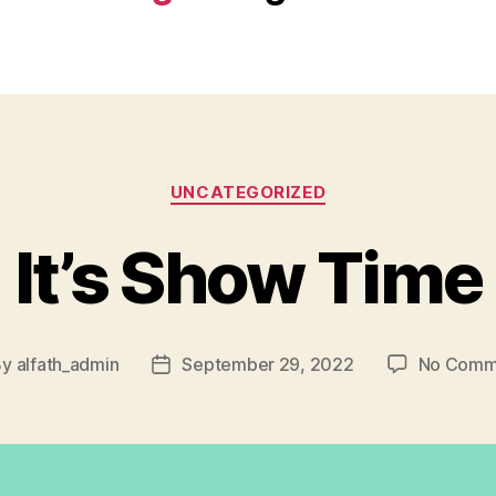
UNCATEGORIZED
It’s Show Time
By
alfath_admin
September 29, 2022
No Comm