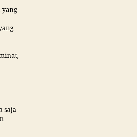
l yang
yang
minat,
a saja
an