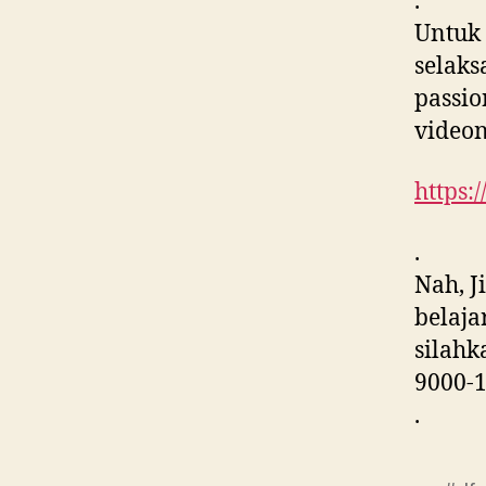
.
Untuk 
selaks
passio
videon
https:
.
Nah, J
belaja
silahk
9000-1
.