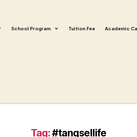
School Program
Tuition Fee
Academic Ca
Tag:
#tangsellife