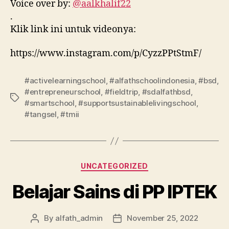
Voice over by:
@aalkhalif22
.
Klik link ini untuk videonya:
https://www.instagram.com/p/CyzzPPtStmF/
#activelearningschool
,
#alfathschoolindonesia
,
#bsd
,
#entrepreneurschool
,
#fieldtrip
,
#sdalfathbsd
,
#smartschool
,
#supportsustainablelivingschool
,
#tangsel
,
#tmii
UNCATEGORIZED
Belajar Sains di PP IPTEK
By
alfath_admin
November 25, 2022