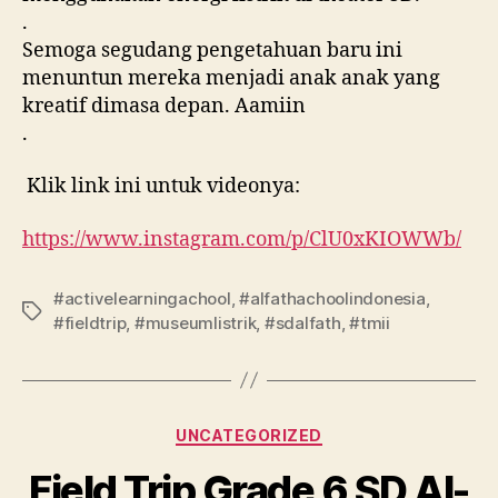
.
Semoga segudang pengetahuan baru ini
menuntun mereka menjadi anak anak yang
kreatif dimasa depan. Aamiin
.
Klik link ini untuk videonya:
https://www.instagram.com/p/ClU0xKIOWWb/
#activelearningachool
,
#alfathachoolindonesia
,
#fieldtrip
,
#museumlistrik
,
#sdalfath
,
#tmii
UNCATEGORIZED
Field Trip Grade 6 SD Al-