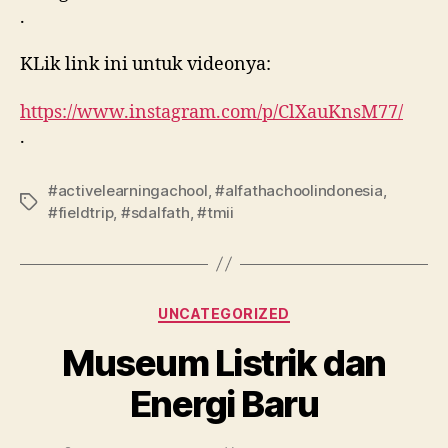
.
KLik link ini untuk videonya:
https://www.instagram.com/p/ClXauKnsM77/
.
#activelearningachool
,
#alfathachoolindonesia
,
#fieldtrip
,
#sdalfath
,
#tmii
UNCATEGORIZED
Museum Listrik dan
Energi Baru