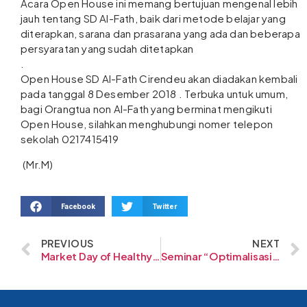
Acara Open House ini memang bertujuan mengenal lebih
jauh tentang SD Al-Fath, baik dari metode belajar yang
diterapkan, sarana dan prasarana yang ada dan beberapa
persyaratan yang sudah ditetapkan
.
Open House SD Al-Fath Cirendeu akan diadakan kembali
pada tanggal 8 Desember 2018 . Terbuka untuk umum,
bagi Orangtua non Al-Fath yang berminat mengikuti
Open House, silahkan menghubungi nomer telepon
sekolah 0217415419
(Mr.M)
Facebook
Twitter
PREVIOUS
NEXT
Market Day of Healthy Food Grade 5 SD Al-Fath
Seminar “Optimalisasi Guru Dalam Mendidik Siswa Milenial”, dengan narasumber Prof. Dr.H.Arief Rachman, M.Pd