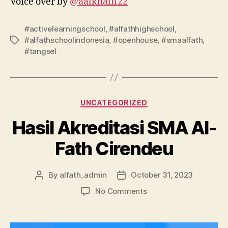
Voice over by
@aalkhalif22
#activelearningschool
,
#alfathhighschool
,
#alfathschoolindonesia
,
#openhouse
,
#smaalfath
,
#tangsel
UNCATEGORIZED
Hasil Akreditasi SMA Al-
Fath Cirendeu
By
alfath_admin
October 31, 2023
No Comments