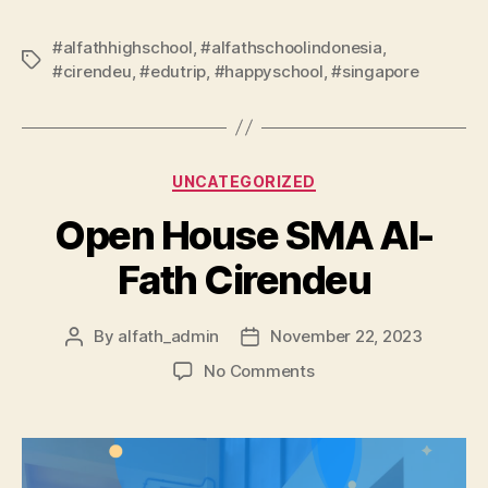
#alfathhighschool
,
#alfathschoolindonesia
,
#cirendeu
,
#edutrip
,
#happyschool
,
#singapore
UNCATEGORIZED
Open House SMA Al-
Fath Cirendeu
By
alfath_admin
November 22, 2023
No Comments