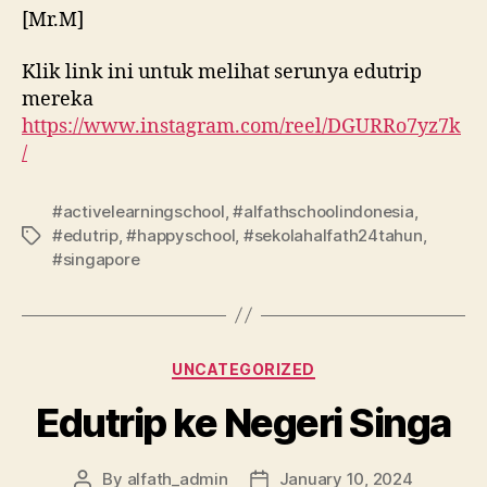
[Mr.M]
Klik link ini untuk melihat serunya edutrip
mereka
https://www.instagram.com/reel/DGURRo7yz7k
/
#activelearningschool
,
#alfathschoolindonesia
,
#edutrip
,
#happyschool
,
#sekolahalfath24tahun
,
#singapore
UNCATEGORIZED
Edutrip ke Negeri Singa
By
alfath_admin
January 10, 2024