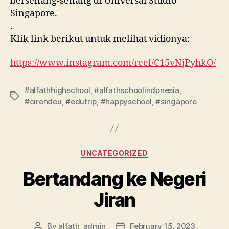
bersenang-senang di Universal Studio
Singapore.
.
Klik link berikut untuk melihat vidionya:
https://www.instagram.com/reel/C15vNjPyhkO/
#alfathhighschool
,
#alfathschoolindonesia
,
#cirendeu
,
#edutrip
,
#happyschool
,
#singapore
UNCATEGORIZED
Bertandang ke Negeri
Jiran
By
alfath_admin
February 15, 2023