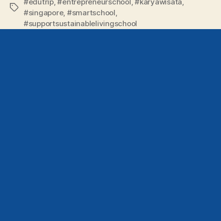
#edutrip
,
#entrepreneurschool
,
#karyawisata
,
#singapore
,
#smartschool
,
#supportsustainablelivingschool