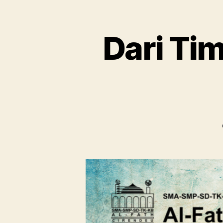
Dari Tim