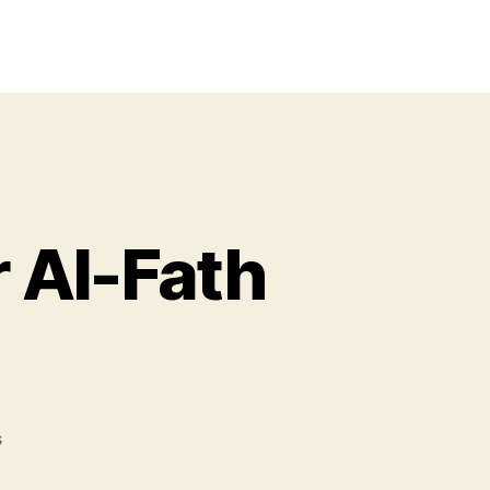
r Al-Fath
s