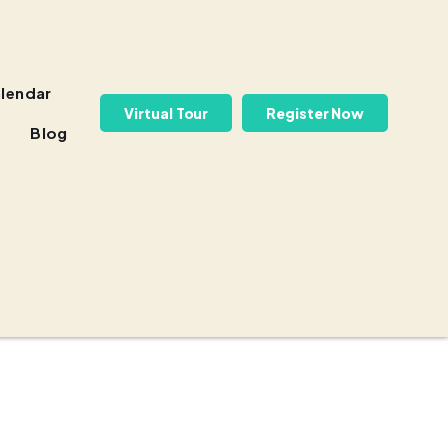
lendar
Virtual Tour
Register Now
Blog