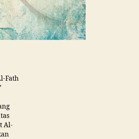
l-Fath
”
ang
tas
 Al-
kan