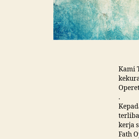
Kami T
kekur
Operet
.
Kepada
terlib
kerja 
Fath 