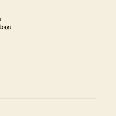
u
 bagi