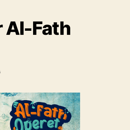
r Al-Fath
s