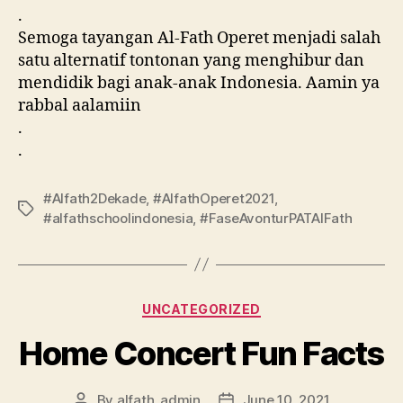
.
Semoga tayangan Al-Fath Operet menjadi salah
satu alternatif tontonan yang menghibur dan
mendidik bagi anak-anak Indonesia. Aamin ya
rabbal aalamiin
.
.
#Alfath2Dekade
,
#AlfathOperet2021
,
#alfathschoolindonesia
,
#FaseAvonturPATAlFath
UNCATEGORIZED
Home Concert Fun Facts
By
alfath_admin
June 10, 2021