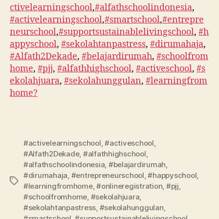
ctivelearningschool
,
#alfathschoolindonesia
,
#activelearningschool
,
#smartschool
,
#entrepre
neurschool
,
#supportsustainablelivingschool
,
#h
appyschool
,
#sekolahtanpastress
,
#dirumahaja
,
#Alfath2Dekade
,
#belajardirumah
,
#schoolfrom
home
,
#pjj
,
#alfathhighschool
,
#activeschool
,
#s
ekolahjuara
,
#sekolahunggulan
,
#learningfrom
home?️
#activelearningschool
,
#activeschool
,
#Alfath2Dekade
,
#alfathhighschool
,
#alfathschoolindonesia
,
#belajardirumah
,
#dirumahaja
,
#entrepreneurschool
,
#happyschool
,
#learningfromhome
,
#onlineregistration
,
#pjj
,
#schoolfromhome
,
#sekolahjuara
,
#sekolahtanpastress
,
#sekolahunggulan
,
#smartschool
,
#supportsustainablelivingschool