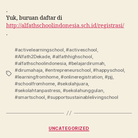
.
Yuk, buruan daftar di
http://alfathschoolindonesia.sch.id/registrasi/
.
#activelearningschool
,
#activeschool
,
#Alfath2Dekade
,
#alfathhighschool
,
#alfathschoolindonesia
,
#belajardirumah
,
#dirumahaja
,
#entrepreneurschool
,
#happyschool
,
#learningfromhome
,
#onlineregistration
,
#pjj
,
#schoolfromhome
,
#sekolahjuara
,
#sekolahtanpastress
,
#sekolahunggulan
,
#smartschool
,
#supportsustainablelivingschool
UNCATEGORIZED