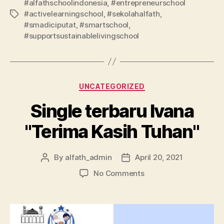
#alfathschoolindonesia
,
#entrepreneurschool
#activelearningschool
,
#sekolahalfath
,
#smadiciputat
,
#smartschool
,
#supportsustainablelivingschool
UNCATEGORIZED
Single terbaru Ivana
"Terima Kasih Tuhan"
By
alfath_admin
April 20, 2021
No Comments