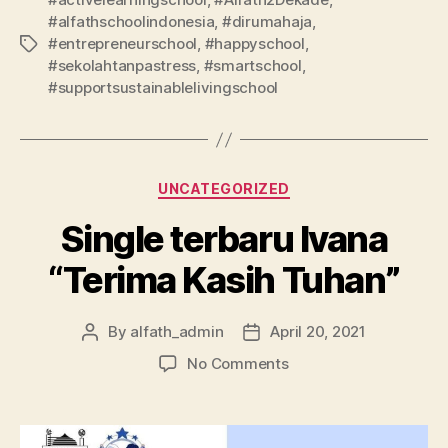
#alfathschoolindonesia
,
#dirumahaja
,
#entrepreneurschool
,
#happyschool
,
#sekolahtanpastress
,
#smartschool
,
#supportsustainablelivingschool
UNCATEGORIZED
Single terbaru Ivana
“Terima Kasih Tuhan”
By
alfath_admin
April 20, 2021
No Comments