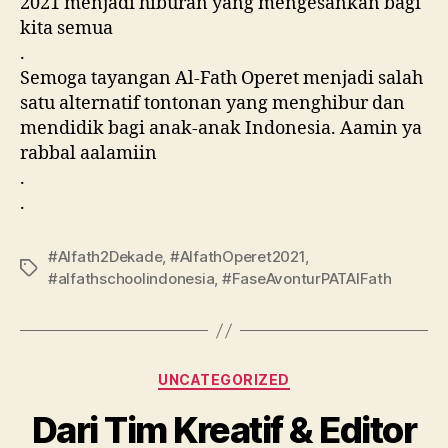
2021 menjadi hiburan yang mengesankan bagi
kita semua
.
Semoga tayangan Al-Fath Operet menjadi salah
satu alternatif tontonan yang menghibur dan
mendidik bagi anak-anak Indonesia. Aamin ya
rabbal aalamiin
.
.
#Alfath2Dekade
,
#AlfathOperet2021
,
#alfathschoolindonesia
,
#FaseAvonturPATAlFath
UNCATEGORIZED
Dari Tim Kreatif & Editor