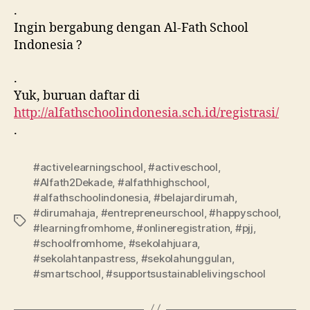
.
Ingin bergabung dengan Al-Fath School
Indonesia ?
.
Yuk, buruan daftar di
http://alfathschoolindonesia.sch.id/registrasi/
.
#activelearningschool
,
#activeschool
,
#Alfath2Dekade
,
#alfathhighschool
,
#alfathschoolindonesia
,
#belajardirumah
,
#dirumahaja
,
#entrepreneurschool
,
#happyschool
,
#learningfromhome
,
#onlineregistration
,
#pjj
,
#schoolfromhome
,
#sekolahjuara
,
#sekolahtanpastress
,
#sekolahunggulan
,
#smartschool
,
#supportsustainablelivingschool