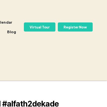
lendar
Virtual Tour
Register Now
Blog
l #alfath2dekade