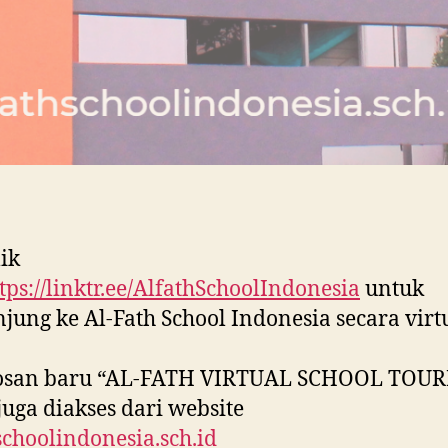
lik
tps://linktr.ee/AlfathSchoolIndonesia
untuk
jung ke Al-Fath School Indonesia secara virtu
osan baru “AL-FATH VIRTUAL SCHOOL TOU
juga diakses dari website
schoolindonesia.sch.id