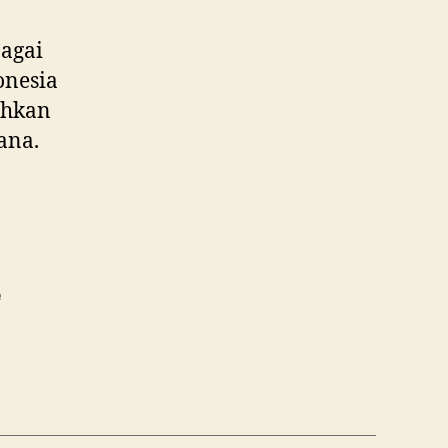
agai
onesia
ahkan
ana.
e