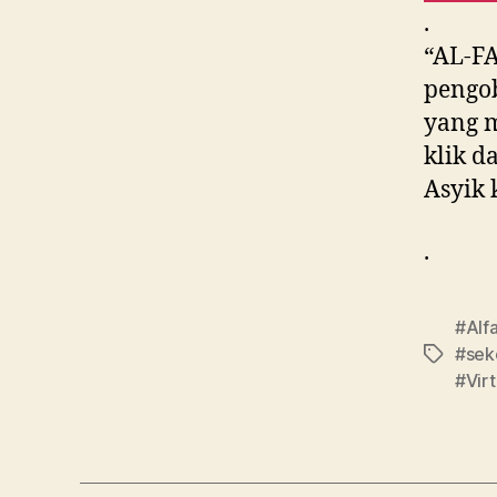
.
“AL-F
pengob
yang m
klik d
Asyik 
.
#Alf
#sek
#Vir