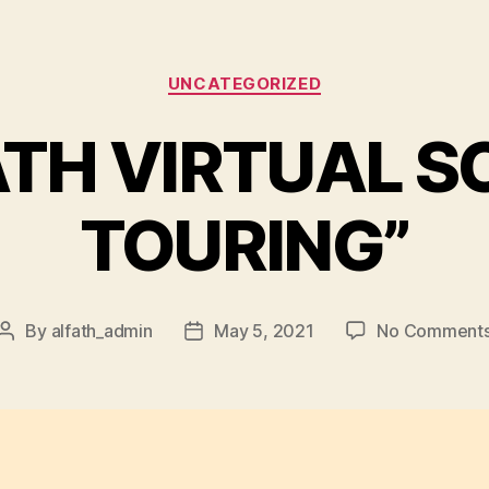
UNCATEGORIZED
ATH VIRTUAL 
TOURING”
By
alfath_admin
May 5, 2021
No Comment