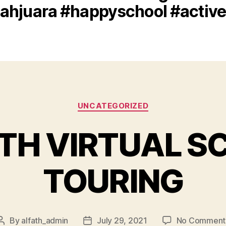
ahjuara #happyschool #activ
UNCATEGORIZED
ATH VIRTUAL S
TOURING
By
alfath_admin
July 29, 2021
No Comment