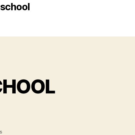
eschool
CHOOL
s