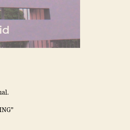
al.
RING”