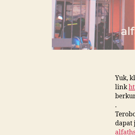
Yuk, k
link
ht
berkun
.
Terob
dapat 
alfath