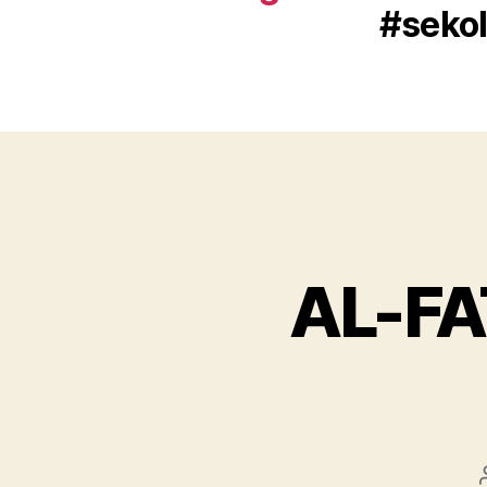
#sekol
AL-F