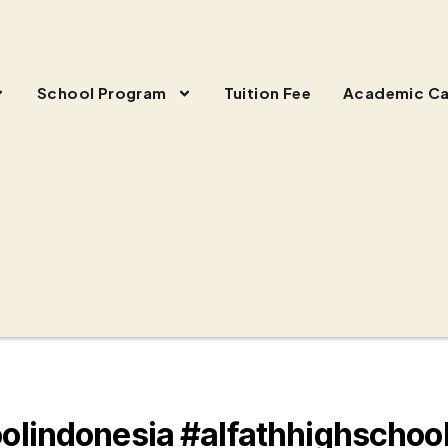
School Program
Tuition Fee
Academic Ca
olindonesia #alfathhighschoo