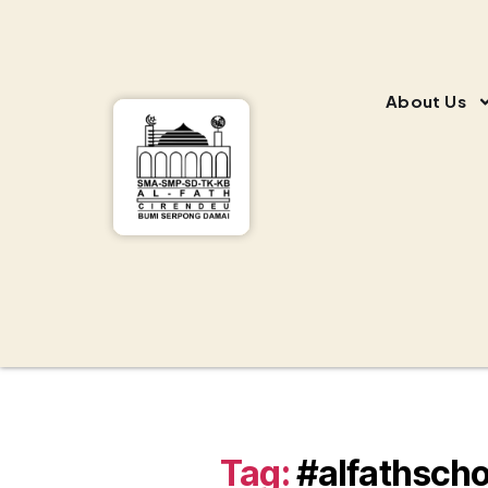
About Us
Tag:
#alfathscho