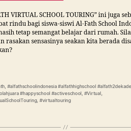
ATH VIRTUAL SCHOOL TOURING” ini juga seb
at rindu bagi siswa-siswi Al-Fath School Ind
asih tetap semangat belajar dari rumah. Sil
an rasakan sensasinya seakan kita berada dis
kan?
ath
,
#alfathschoolindonesia #alfathhighschool #alfath2dekad
olahjuara #happyschool #activeschool
,
#Virtual
,
tualSchoolTouring
,
#virtualtouring