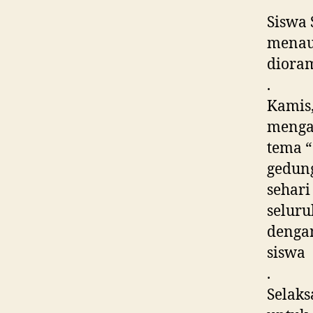
Siswa 
menaul
diora
.
Kamis,
menga
tema “
gedung
sehari
seluru
dengan
siswa
.
Selaks