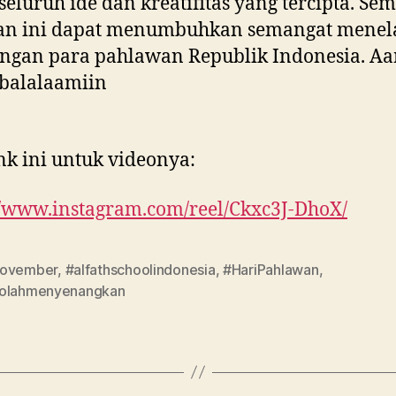
seluruh ide dan kreatifitas yang tercipta. Se
tan ini dapat menumbuhkan semangat menel
angan para pahlawan Republik Indonesia. A
balalaamiin
ink ini untuk videonya:
//www.instagram.com/reel/Ckxc3J-DhoX/
ovember
,
#alfathschoolindonesia
,
#HariPahlawan
,
olahmenyenangkan