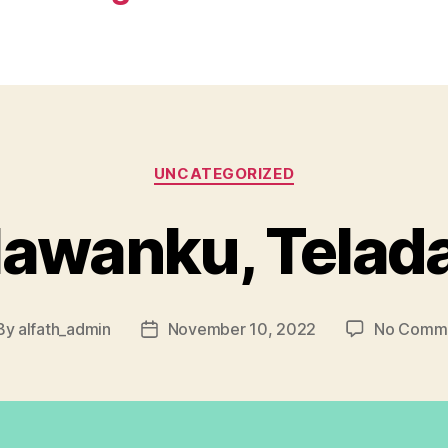
UNCATEGORIZED
lawanku, Telad
By
alfath_admin
November 10, 2022
No Comm