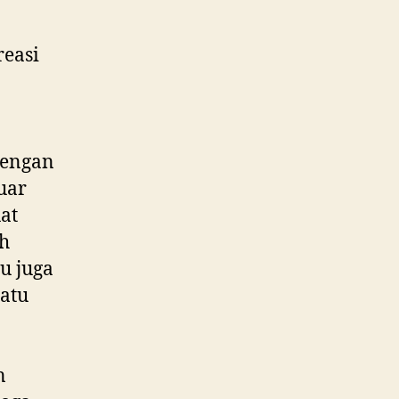
reasi
dengan
uar
at
eh
u juga
atu
n