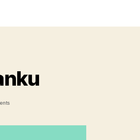
anku
ents