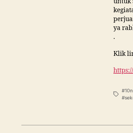
untuk 
kegia
perju
ya rab
.
Klik l
https:
#10n
#sek