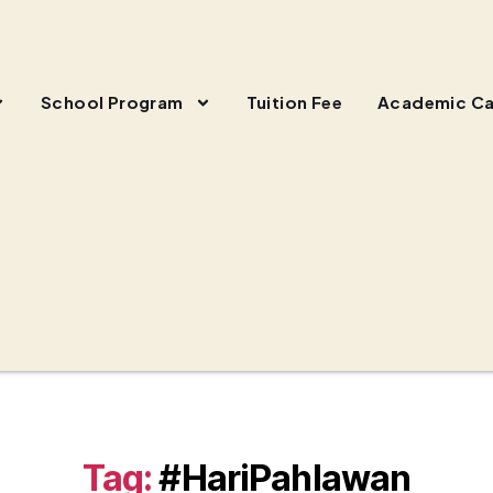
School Program
Tuition Fee
Academic Ca
Tag:
#HariPahlawan