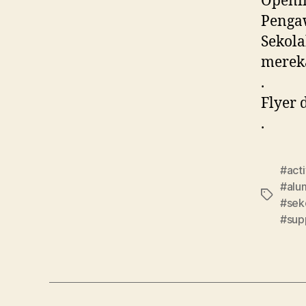
Openin
Penga
Sekola
merek
.
Flyer 
.
#act
#alum
#sek
#sup