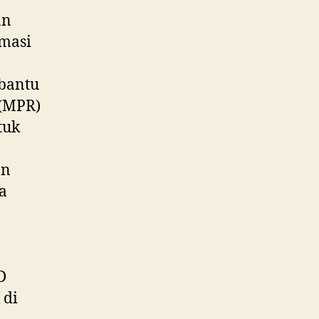
an
amasi
bantu
 (MPR)
tuk
an
a
D
 di