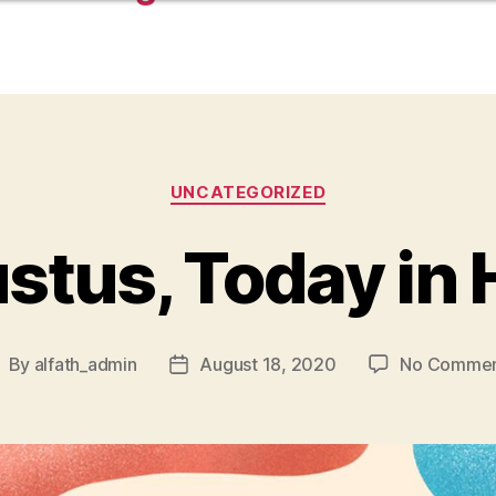
UNCATEGORIZED
stus, Today in 
By
alfath_admin
August 18, 2020
No Commen