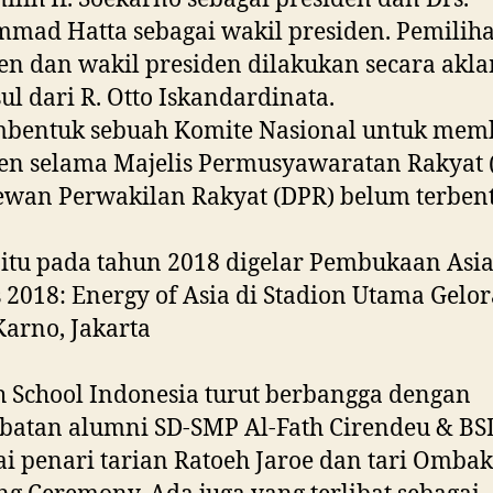
mad Hatta sebagai wakil presiden. Pemilih
en dan wakil presiden dilakukan secara akl
sul dari R. Otto Iskandardinata.
mbentuk sebuah Komite Nasional untuk mem
en selama Majelis Permusyawaratan Rakyat
ewan Perwakilan Rakyat (DPR) belum terben
 itu pada tahun 2018 digelar Pembukaan Asi
2018: Energy of Asia di Stadion Utama Gelor
arno, Jakarta
h School Indonesia turut berbangga dengan
ibatan alumni SD-SMP Al-Fath Cirendeu & BS
i penari tarian Ratoeh Jaroe dan tari Ombak