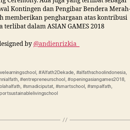
g Ceremony. Ada juga yang terlibat sebagai
wal Kontingen dan Pengibar Bendera Merah-
h memberikan penghargaan atas kontribusi
a terlibat dalam ASIAN GAMES 2018
designed by
@andienrizkia_
ivelearningschool
,
#Alfath2Dekade
,
#alfathschoolindonesia
,
nialfath
,
#entrepreneurschool
,
#openingasiangames2018
,
olahalfath
,
#smadiciputat
,
#smartschool
,
#smpalfath
,
portsustainablelivingschool