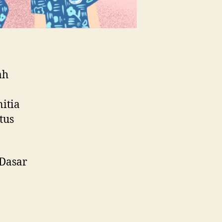
ah
itia
tus
Dasar
n