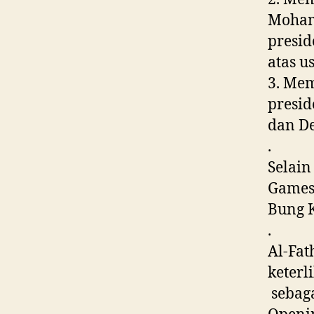
Moham
presid
atas u
3. Me
presid
dan D
.
Selain
Games 
Bung K
.
Al-Fat
keterl
sebaga