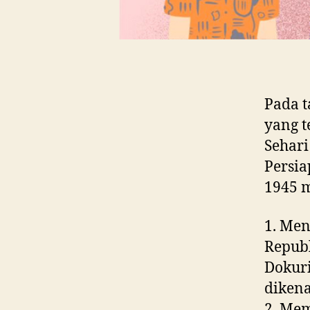
Pada t
yang t
Sehari
Persia
1945 
1. Me
Republ
Dokuri
diken
2. Mem