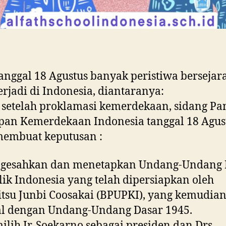
anggal 18 Agustus banyak peristiwa bersejar
erjadi di Indonesia, diantaranya:
 setelah proklamasi kemerdekaan, sidang Pan
pan Kemerdekaan Indonesia tanggal 18 Agus
membuat keputusan :
ngesahkan dan menetapkan Undang-Undang 
ik Indonesia yang telah dipersiapkan oleh
tsu Junbi Coosakai (BPUPKI), yang kemudia
al dengan Undang-Undang Dasar 1945.
ilih Ir. Soekarno sebagai presiden dan Drs.