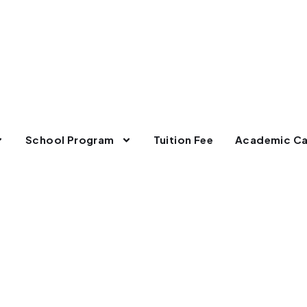
School Program
Tuition Fee
Academic Ca
Tag:
#alumnialfath