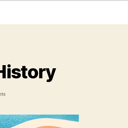
History
ts