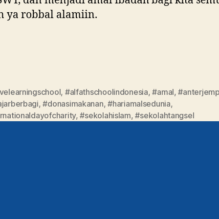
SWT, dan menjadi amal ibadah bagi kita sem
 ya robbal alamiin.
ivelearningschool
,
#alfathschoolindonesia
,
#amal
,
#anterjemp
ajarberbagi
,
#donasimakanan
,
#hariamalsedunia
,
rnationaldayofcharity
,
#sekolahislam
,
#sekolahtangsel