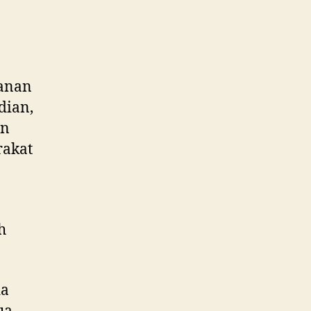
kanan
dian,
an
rakat
h
da