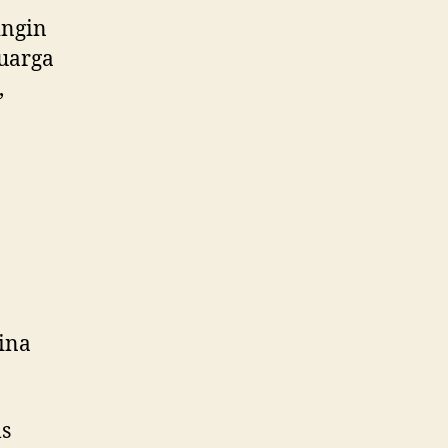
ingin
luarga
,
ina
ms