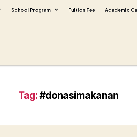
School Program
Tuition Fee
Academic Ca
Tag:
#donasimakanan