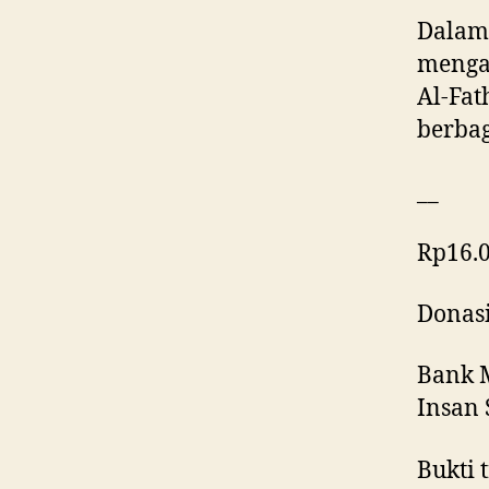
Dalam 
mengaj
Al-Fat
berba
__
Rp16.0
Donasi
Bank M
Insan 
Bukti 