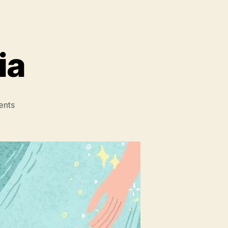
ia
ents