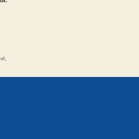
ua.
ut
,