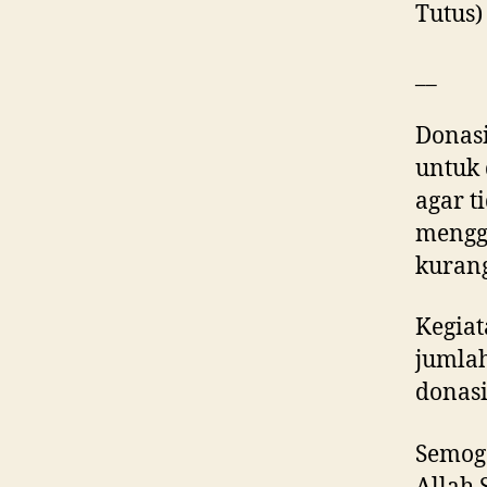
Tutus)
__
Donas
untuk 
agar t
mengg
kuran
Kegiat
jumla
donasi
Semoga