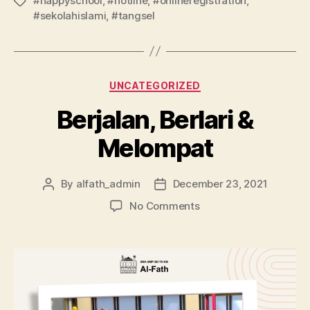
#happyschool
,
#hotline
,
#onlineregistration
,
#sekolahislami
,
#tangsel
UNCATEGORIZED
Berjalan, Berlari &
Melompat
By
alfath_admin
December 23, 2021
No Comments