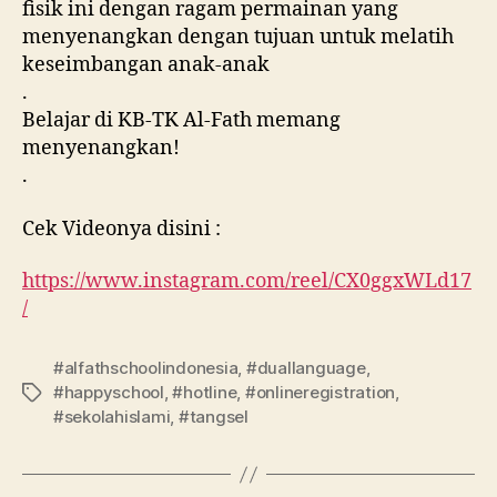
fisik ini dengan ragam permainan yang
menyenangkan dengan tujuan untuk melatih
keseimbangan anak-anak
.
Belajar di KB-TK Al-Fath memang
menyenangkan!
.
Cek Videonya disini :
https://www.instagram.com/reel/CX0ggxWLd17
/
#alfathschoolindonesia
,
#duallanguage
,
#happyschool
,
#hotline
,
#onlineregistration
,
#sekolahislami
,
#tangsel