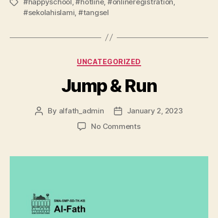
#happyschool
,
#hotline
,
#onlineregistration
,
#sekolahislami
,
#tangsel
UNCATEGORIZED
Jump & Run
By
alfath_admin
January 2, 2023
No Comments