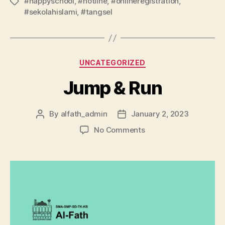
#happyschool
,
#hotline
,
#onlineregistration
,
#sekolahislami
,
#tangsel
UNCATEGORIZED
Jump & Run
By
alfath_admin
January 2, 2023
No Comments