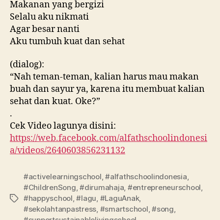
Makanan yang bergizi
Selalu aku nikmati
Agar besar nanti
Aku tumbuh kuat dan sehat
(dialog):
“Nah teman-teman, kalian harus mau makan
buah dan sayur ya, karena itu membuat kalian
sehat dan kuat. Oke?”
.
Cek Video lagunya disini:
https://web.facebook.com/alfathschoolindonesi
a/videos/2640603856231132
#activelearningschool
,
#alfathschoolindonesia
,
#ChildrenSong
,
#dirumahaja
,
#entrepreneurschool
,
#happyschool
,
#lagu
,
#LaguAnak
,
#sekolahtanpastress
,
#smartschool
,
#song
,
#supportsustainablelivingschool