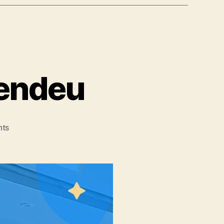
rendeu
ts