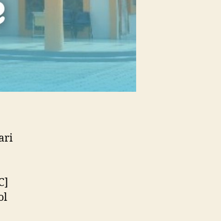
ari
C]
ol