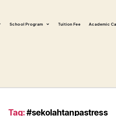
School Program
Tuition Fee
Academic Ca
Tag:
#sekolahtanpastress