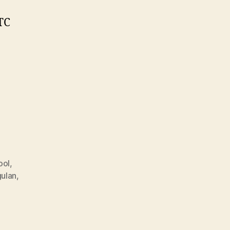
TC
ool
,
ulan
,