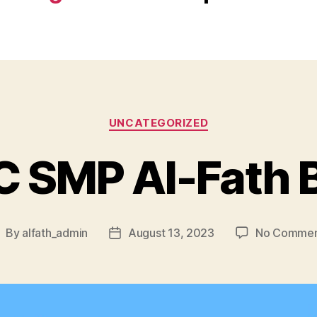
UNCATEGORIZED
C SMP Al-Fath 
By
alfath_admin
August 13, 2023
No Commen