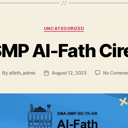
UNCATEGORIZED
MP Al-Fath Ci
By
alfath_admin
August 12, 2023
No Commen