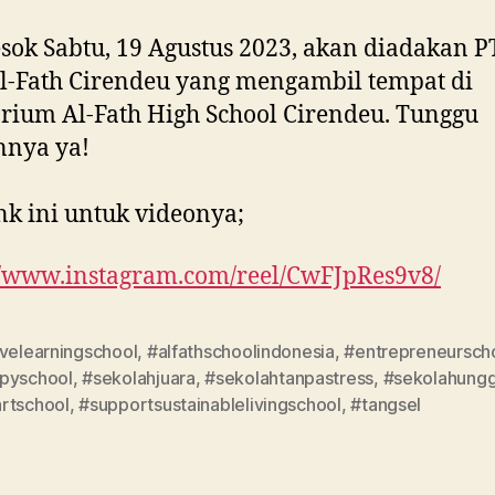
esok Sabtu, 19 Agustus 2023, akan diadakan P
-Fath Cirendeu yang mengambil tempat di
rium Al-Fath High School Cirendeu. Tunggu
nnya ya!
ink ini untuk videonya;
//www.instagram.com/reel/CwFJpRes9v8/
ivelearningschool
,
#alfathschoolindonesia
,
#entrepreneursch
pyschool
,
#sekolahjuara
,
#sekolahtanpastress
,
#sekolahungg
rtschool
,
#supportsustainablelivingschool
,
#tangsel