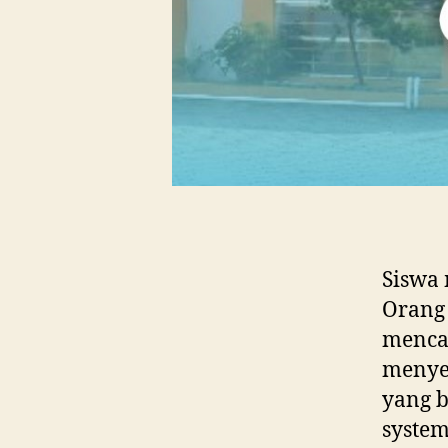
Siswa
Orang 
mencap
menye
yang b
system