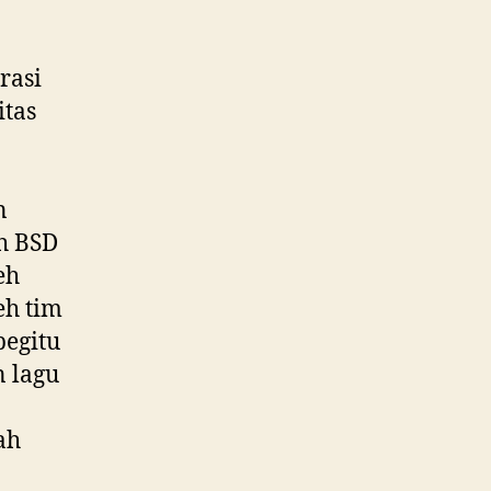
rasi
itas
n
h BSD
eh
eh tim
begitu
 lagu
ah