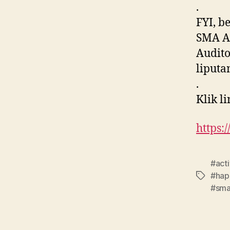
.
FYI, b
SMA Al
Audito
liputa
.
Klik l
https:
#act
#hap
#sma