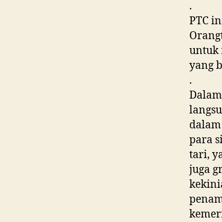
.
PTC i
Orangt
untuk 
yang b
.
Dalam 
langsu
dalam 
para s
tari, 
juga 
kekini
penam
kemeri