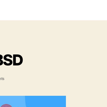
BSD
ts