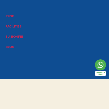
PROFIL
FACILITIES
TUITION FEE
BLOG
Al-Fath School Indonesia
Jl. Raya Cirendeu No.24, Pisangan, Kec. Ciputat Tim., Kota Tangerang