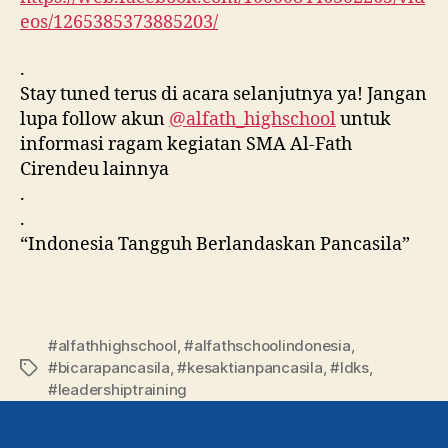
eos/1265385373885203/
.
Stay tuned terus di acara selanjutnya ya! Jangan
lupa follow akun
@alfath_highschool
untuk
informasi ragam kegiatan SMA Al-Fath
Cirendeu lainnya
.
.
“Indonesia Tangguh Berlandaskan Pancasila”
#alfathhighschool
,
#alfathschoolindonesia
,
#bicarapancasila
,
#kesaktianpancasila
,
#ldks
,
#leadershiptraining