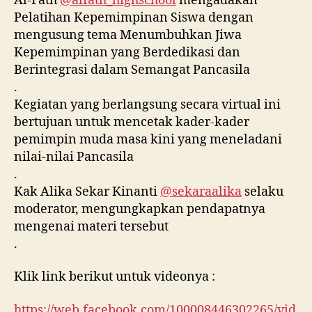
Al-Fath
@alfath_highschool
mengadakan
Pelatihan Kepemimpinan Siswa dengan
mengusung tema Menumbuhkan Jiwa
Kepemimpinan yang Berdedikasi dan
Berintegrasi dalam Semangat Pancasila
.
Kegiatan yang berlangsung secara virtual ini
bertujuan untuk mencetak kader-kader
pemimpin muda masa kini yang meneladani
nilai-nilai Pancasila
.
Kak Alika Sekar Kinanti
@sekaraalika
selaku
moderator, mengungkapkan pendapatnya
mengenai materi tersebut
.
Klik link berikut untuk videonya :
https://web.facebook.com/100008446302265/vid